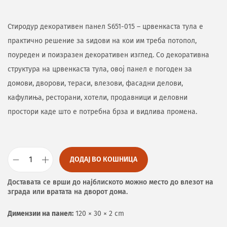
Стиродур декоративен панел S651-015 – црвенкаста тула е
практично решение за ѕидови на кои им треба потопол,
поуреден и поизразен декоративен изглед. Со декоративна
структура на црвенкаста тула, овој панел е погоден за
домови, дворови, тераси, влезови, фасадни делови,
кафулиња, ресторани, хотели, продавници и деловни
простори каде што е потребна брза и видлива промена.
ДОДАЈ ВО КОШНИЦА
Доставата се врши до најблиското можно место до влезот на
зграда или вратата на дворот дома.
Димензии на панел:
120 × 30 × 2 cm