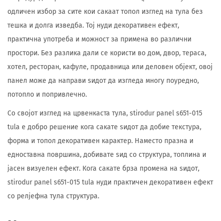
одличен избор за сите кои сакаат топол изглед на тула без
тешка и долга изведба. Тој нуди декоративен ефект,
практична употреба и можност за примена во различни
простори. Без разлика дали се користи во дом, двор, тераса,
хотел, ресторан, кафуле, продавница или деловен објект, овој
панел може да направи ѕидот да изгледа многу поуредно,
потопло и попривлечно.
Со својот изглед на црвенкаста тула, stirodur panel s651-015
tula е добро решение кога сакате ѕидот да добие текстура,
форма и топол декоративен карактер. Наместо празна и
едноставна површина, добивате ѕид со структура, топлина и
јасен визуелен ефект. Кога сакате брза промена на ѕидот,
stirodur panel s651-015 tula нуди практичен декоративен ефект
со релјефна тула структура.