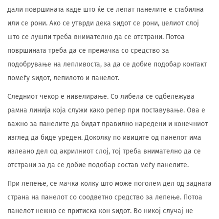
дали површината каде што ќе се лепат панелите е стабилна
или се рони. Ако се утврди дека ѕидот се рони, целиот слој
што се лушпи треба внимателно да се отстрани. Потоа
површината треба да се премачка со средство за
подобрување на лепливоста, за да се добие подобар контакт
помеѓу ѕидот, лепилото и панелот.
Следниот чекор е нивелирање. Со либела се одбележува
рамна линија која служи како репер при поставување. Ова е
важно за панелите да бидат правилно наредени и конечниот
изглед да биде уреден. Доколку по ивиците од панелот има
излеано дел од акрилниот слој, тој треба внимателно да се
отстрани за да се добие подобар состав меѓу панелите.
При лепење, се мачка колку што може поголем дел од задната
страна на панелот со соодветно средство за лепење. Потоа
панелот нежно се притиска кон ѕидот. Во никој случај не