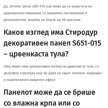
Да, stirodur panel s651-015 tula може да се користи и на
надворешни површини, со правилно поставување и
дополнителна заштита на бојата од УВ зрачење.
Каков изглед има Стиродур
декоративен панел S651-015
– црвенкаста тула?
Овој модел има декоративен изглед на црвенкаста тула, со
релјефна структура која му дава на ѕидот потопол, поуреден
и поавтентичен визуелен ефект.
Панелот може да се брише
со влажна крпа или со