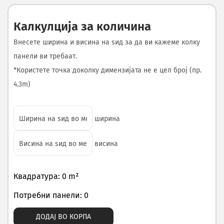
Калкулција за количина
Внесете ширина и висина на ѕид за да ви кажеме колку
панели ви требаат.
*Користете точка доколку димензијата не е цел број (пр.
4.3m)
ширина
висина
Квадратура: 0 m²
Потребни панели: 0
ДОДАЈ ВО КОРПА