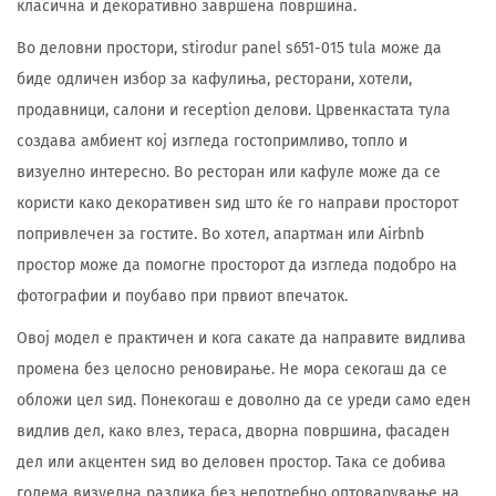
класична и декоративно завршена површина.
Во деловни простори, stirodur panel s651-015 tula може да
биде одличен избор за кафулиња, ресторани, хотели,
продавници, салони и reception делови. Црвенкастата тула
создава амбиент кој изгледа гостопримливо, топло и
визуелно интересно. Во ресторан или кафуле може да се
користи како декоративен ѕид што ќе го направи просторот
попривлечен за гостите. Во хотел, апартман или Airbnb
простор може да помогне просторот да изгледа подобро на
фотографии и поубаво при првиот впечаток.
Овој модел е практичен и кога сакате да направите видлива
промена без целосно реновирање. Не мора секогаш да се
обложи цел ѕид. Понекогаш е доволно да се уреди само еден
видлив дел, како влез, тераса, дворна површина, фасаден
дел или акцентен ѕид во деловен простор. Така се добива
голема визуелна разлика без непотребно оптоварување на