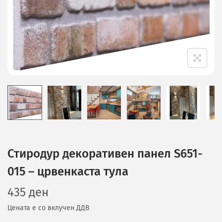
Стиродур декоративен панел S651-
015 – црвенкаста тула
435
ден
Цената е со вклучен ДДВ