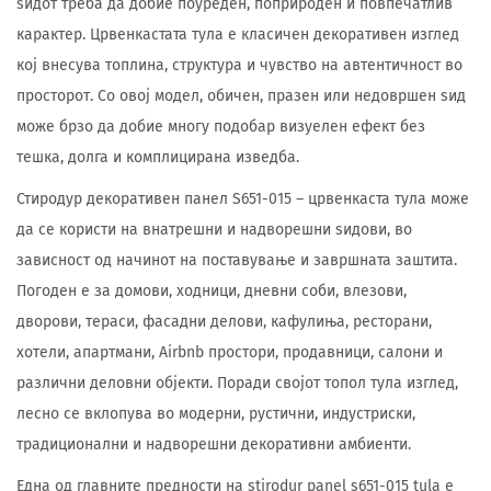
ѕидот треба да добие поуреден, поприроден и повпечатлив
карактер. Црвенкастата тула е класичен декоративен изглед
кој внесува топлина, структура и чувство на автентичност во
просторот. Со овој модел, обичен, празен или недовршен ѕид
може брзо да добие многу подобар визуелен ефект без
тешка, долга и комплицирана изведба.
Стиродур декоративен панел S651-015 – црвенкаста тула може
да се користи на внатрешни и надворешни ѕидови, во
зависност од начинот на поставување и завршната заштита.
Погоден е за домови, ходници, дневни соби, влезови,
дворови, тераси, фасадни делови, кафулиња, ресторани,
хотели, апартмани, Airbnb простори, продавници, салони и
различни деловни објекти. Поради својот топол тула изглед,
лесно се вклопува во модерни, рустични, индустриски,
традиционални и надворешни декоративни амбиенти.
Една од главните предности на stirodur panel s651-015 tula е