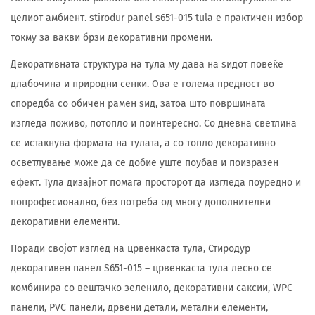
целиот амбиент. stirodur panel s651-015 tula е практичен избор
токму за вакви брзи декоративни промени.
Декоративната структура на тула му дава на ѕидот повеќе
длабочина и природни сенки. Ова е голема предност во
споредба со обичен рамен ѕид, затоа што површината
изгледа поживо, потопло и поинтересно. Со дневна светлина
се истакнува формата на тулата, а со топло декоративно
осветлување може да се добие уште поубав и поизразен
ефект. Тула дизајнот помага просторот да изгледа поуредно и
попрофесионално, без потреба од многу дополнителни
декоративни елементи.
Поради својот изглед на црвенкаста тула, Стиродур
декоративен панел S651-015 – црвенкаста тула лесно се
комбинира со вештачко зеленило, декоративни саксии, WPC
панели, PVC панели, дрвени детали, метални елементи,