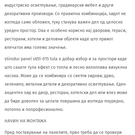
индустриско осветлување, градинарски мебел и други
декоративни производи. Со правилна комбинација, ѕидот не
изгледа само обложен, туку станува важен дел од целосно
уреден простор. Ова е особено корисно кај дворови, тераси,
ресторани, хотели и деловни објекти каде што првиот
впечаток има големо значење.
stirodur panel s651-015 tula е добар избор и за простори каде
што сакате тула ефект со топла и лесно вклоплива визуелна
насока. Може да се комбинира со светли ѕидови, дрво,
зеленило, метални детали и декоративно осветлување. Еден
акцентен ѕид во двор, ресторан, хотелски дел или влез може
да биде доволен за целата површина да изгледа поуредно,
потопло и попрофесионално.
НАЧИН НА МОНТАЖА
Пред поставување на панелите, прво треба да се провери