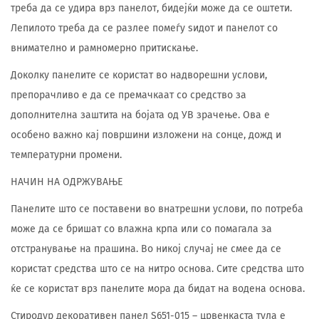
треба да се удира врз панелот, бидејќи може да се оштети.
Лепилото треба да се разлее помеѓу ѕидот и панелот со
внимателно и рамномерно притискање.
Доколку панелите се користат во надворешни услови,
препорачливо е да се премачкаат со средство за
дополнителна заштита на бојата од УВ зрачење. Ова е
особено важно кај површини изложени на сонце, дожд и
температурни промени.
НАЧИН НА ОДРЖУВАЊЕ
Панелите што се поставени во внатрешни услови, по потреба
може да се бришат со влажна крпа или со помагала за
отстранување на прашина. Во никој случај не смее да се
користат средства што се на нитро основа. Сите средства што
ќе се користат врз панелите мора да бидат на водена основа.
Стиродур декоративен панел S651-015 – црвенкаста тула е