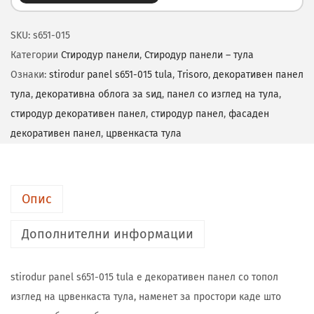
SKU:
s651-015
Категории
Стиродур панели
,
Стиродур панели – тула
Ознаки:
stirodur panel s651-015 tula
,
Trisoro
,
декоративен панел
тула
,
декоративна облога за ѕид
,
панел со изглед на тула
,
стиродур декоративен панел
,
стиродур панел
,
фасаден
декоративен панел
,
црвенкаста тула
Опис
Дополнителни информации
stirodur panel s651-015 tula е декоративен панел со топол
изглед на црвенкаста тула, наменет за простори каде што