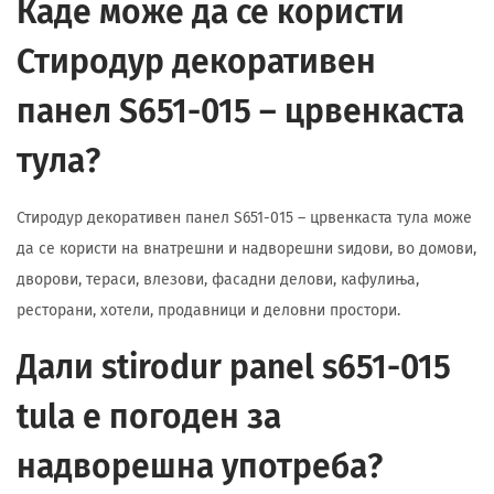
Каде може да се користи
Стиродур декоративен
панел S651-015 – црвенкаста
тула?
Стиродур декоративен панел S651-015 – црвенкаста тула може
да се користи на внатрешни и надворешни ѕидови, во домови,
дворови, тераси, влезови, фасадни делови, кафулиња,
ресторани, хотели, продавници и деловни простори.
Дали stirodur panel s651-015
tula е погоден за
надворешна употреба?