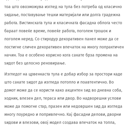
тоа што овозможува изглед на тула без потреба од класично
ѕидање, поставување тешки материјали или долга градежна
работа. Вистинската тула и класичната фасадна облога често
бараат повеќе време, повеќе работа, поголем трошок и
поголем неред. Со стиродур декоративен панел може да се
постигне сличен декоративен впечаток на многу попрактичен
начин. Тоа е особено корисно кога сакате брза промена на
ѕидот без целосно реновирање.
Изгледот на црвенкаста тула е добар избор за простори каде
што сакате ѕидот да изгледа потопло и поавтентично. Во
домот може да се користи како акцентен ѕид во дневна соба,
ходник, влезен дел, тераса или двор. Во надворешни услови
може да помогне стар, празен или недовршен ѕид да изгледа
многу поуредно и попривлечно. Кај фасадни делови, дворни
ѕидови и влезови, овој модел создава впечаток на топла,