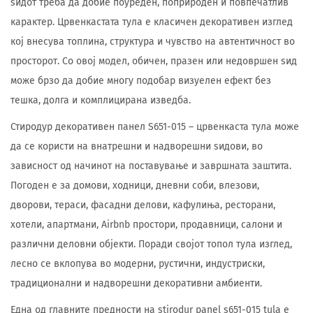
ѕидот треба да добие поуреден, поприроден и повпечатлив
карактер. Црвенкастата тула е класичен декоративен изглед
кој внесува топлина, структура и чувство на автентичност во
просторот. Со овој модел, обичен, празен или недовршен ѕид
може брзо да добие многу подобар визуелен ефект без
тешка, долга и комплицирана изведба.
Стиродур декоративен панел S651-015 – црвенкаста тула може
да се користи на внатрешни и надворешни ѕидови, во
зависност од начинот на поставување и завршната заштита.
Погоден е за домови, ходници, дневни соби, влезови,
дворови, тераси, фасадни делови, кафулиња, ресторани,
хотели, апартмани, Airbnb простори, продавници, салони и
различни деловни објекти. Поради својот топол тула изглед,
лесно се вклопува во модерни, рустични, индустриски,
традиционални и надворешни декоративни амбиенти.
Една од главните предности на stirodur panel s651-015 tula е