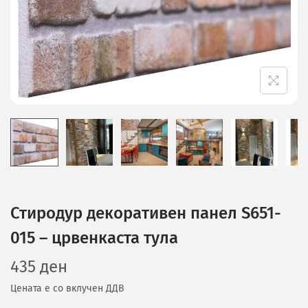
Стиродур декоративен панел S651-
015 – црвенкаста тула
435
ден
Цената е со вклучен ДДВ