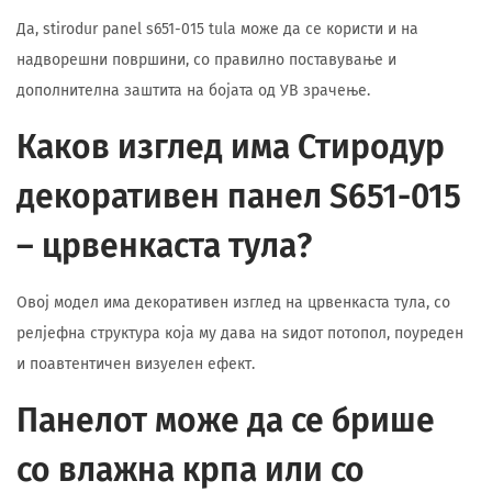
Да, stirodur panel s651-015 tula може да се користи и на
надворешни површини, со правилно поставување и
дополнителна заштита на бојата од УВ зрачење.
Каков изглед има Стиродур
декоративен панел S651-015
– црвенкаста тула?
Овој модел има декоративен изглед на црвенкаста тула, со
релјефна структура која му дава на ѕидот потопол, поуреден
и поавтентичен визуелен ефект.
Панелот може да се брише
со влажна крпа или со