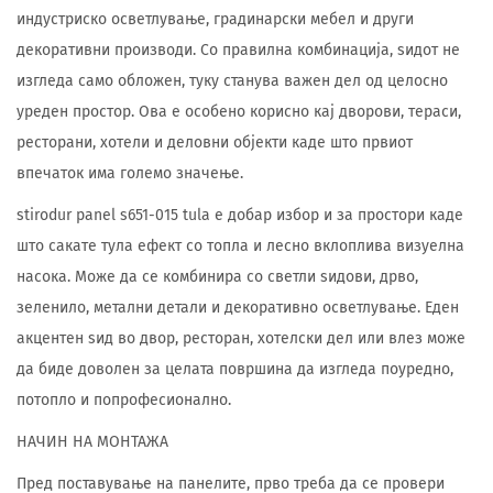
индустриско осветлување, градинарски мебел и други
декоративни производи. Со правилна комбинација, ѕидот не
изгледа само обложен, туку станува важен дел од целосно
уреден простор. Ова е особено корисно кај дворови, тераси,
ресторани, хотели и деловни објекти каде што првиот
впечаток има големо значење.
stirodur panel s651-015 tula е добар избор и за простори каде
што сакате тула ефект со топла и лесно вклоплива визуелна
насока. Може да се комбинира со светли ѕидови, дрво,
зеленило, метални детали и декоративно осветлување. Еден
акцентен ѕид во двор, ресторан, хотелски дел или влез може
да биде доволен за целата површина да изгледа поуредно,
потопло и попрофесионално.
НАЧИН НА МОНТАЖА
Пред поставување на панелите, прво треба да се провери