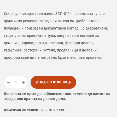
Стиродур декоративен панел S651-015 – црвенкаста тула е
практично решение за ѕидови на кои им треба потопол,
поуреден и поизразен декоративен изглед. Со декоративна
структура на црвенкаста тула, овој панел е погоден за
домови, дворови, тераси, влезови, фасадни делови,
кафулиња, ресторани, хотели, продавници и деловни
простори каде што е потребна брза и видлива промена.
ДОДАЈ ВО КОШНИЦА
Доставата се врши до најблиското можно место до влезот на
зграда или вратата на дворот дома.
Димензии на панел:
120 × 30 × 2 cm