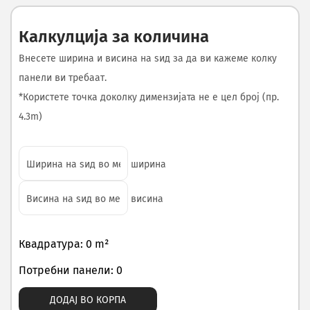
Калкулција за количина
Внесете ширина и висина на ѕид за да ви кажеме колку
панели ви требаат.
*Користете точка доколку димензијата не е цел број (пр.
4.3m)
ширина
висина
Квадратура: 0 m²
Потребни панели: 0
ДОДАЈ ВО КОРПА