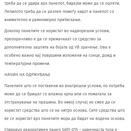
треба да се удира врз панелот, бидејќи може да се оштети.
Лепилото треба да се разлее помеѓу ѕидот и панелот со
внимателно и рамномерно притискање.
Доколку панелите се користат во надворешни услови,
препорачливо е да се премачкаат со средство за
дополнителна заштита на бојата од УВ зрачење. Ова е
особено важно кај површини изложени на сонце, дожд и
температурни промени.
НАЧИН НА ОДРЖУВАЊЕ
Панелите што се поставени во внатрешни услови, по потреба
може да се бришат со влажна крпа или со помагала за
отстранување на прашина. Во никој случај не смее да се
користат средства што се на нитро основа. Сите средства што
ќе се користат врз панелите мора да бидат на водена основа.
Стиродур декоративен панел S651-015 – црвенкаста тула е