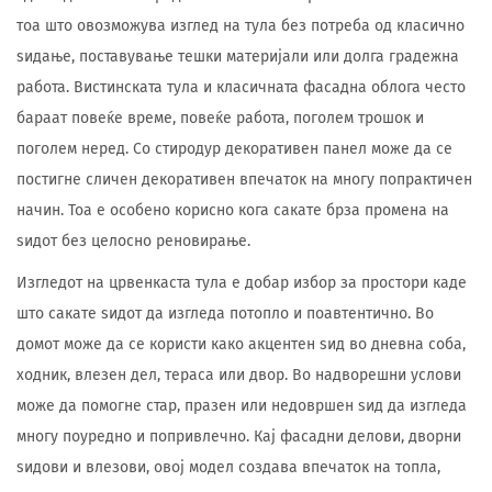
тоа што овозможува изглед на тула без потреба од класично
ѕидање, поставување тешки материјали или долга градежна
работа. Вистинската тула и класичната фасадна облога често
бараат повеќе време, повеќе работа, поголем трошок и
поголем неред. Со стиродур декоративен панел може да се
постигне сличен декоративен впечаток на многу попрактичен
начин. Тоа е особено корисно кога сакате брза промена на
ѕидот без целосно реновирање.
Изгледот на црвенкаста тула е добар избор за простори каде
што сакате ѕидот да изгледа потопло и поавтентично. Во
домот може да се користи како акцентен ѕид во дневна соба,
ходник, влезен дел, тераса или двор. Во надворешни услови
може да помогне стар, празен или недовршен ѕид да изгледа
многу поуредно и попривлечно. Кај фасадни делови, дворни
ѕидови и влезови, овој модел создава впечаток на топла,