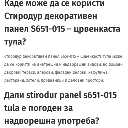
Каде може да се користи
Стиродур декоративен
панел S651-015 – црвенкаста
тула?
Стиродур декоративен панел S651-015 – црвенкаста тула може
да се користи на внатрешни и надворешни ѕидови, во домови,
дворови, тераси, влезови, фасадни делови, кафулиња,
ресторани, хотели, продавници и деловни простори.
Дали stirodur panel s651-015
tula е погоден за
надворешна употреба?