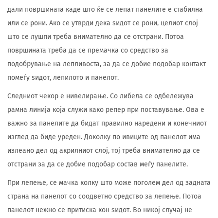
дали површината каде што ќе се лепат панелите е стабилна
или се рони. Ако се утврди дека ѕидот се рони, целиот слој
што се лушпи треба внимателно да се отстрани. Потоа
површината треба да се премачка со средство за
подобрување на лепливоста, за да се добие подобар контакт
помеѓу ѕидот, лепилото и панелот.
Следниот чекор е нивелирање. Со либела се одбележува
рамна линија која служи како репер при поставување. Ова е
важно за панелите да бидат правилно наредени и конечниот
изглед да биде уреден. Доколку по ивиците од панелот има
излеано дел од акрилниот слој, тој треба внимателно да се
отстрани за да се добие подобар состав меѓу панелите.
При лепење, се мачка колку што може поголем дел од задната
страна на панелот со соодветно средство за лепење. Потоа
панелот нежно се притиска кон ѕидот. Во никој случај не