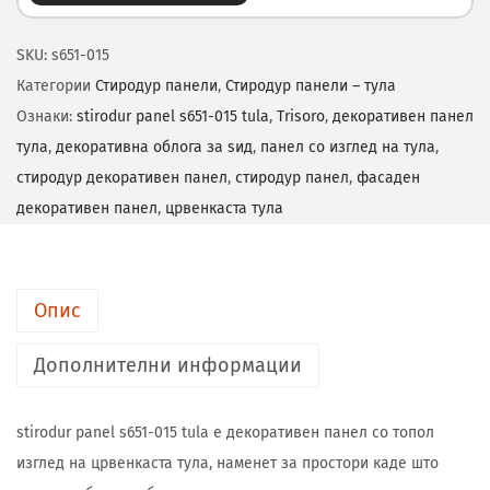
SKU:
s651-015
Категории
Стиродур панели
,
Стиродур панели – тула
Ознаки:
stirodur panel s651-015 tula
,
Trisoro
,
декоративен панел
тула
,
декоративна облога за ѕид
,
панел со изглед на тула
,
стиродур декоративен панел
,
стиродур панел
,
фасаден
декоративен панел
,
црвенкаста тула
Опис
Дополнителни информации
stirodur panel s651-015 tula е декоративен панел со топол
изглед на црвенкаста тула, наменет за простори каде што