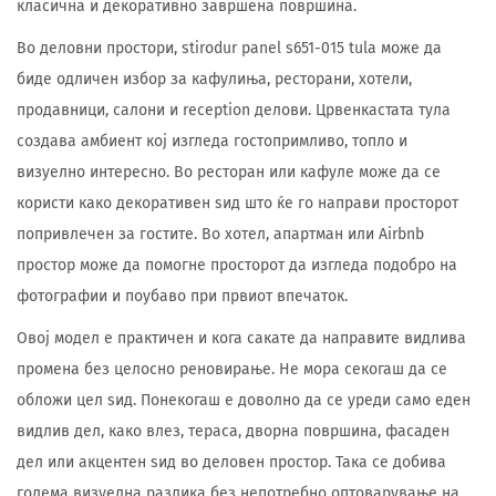
класична и декоративно завршена површина.
Во деловни простори, stirodur panel s651-015 tula може да
биде одличен избор за кафулиња, ресторани, хотели,
продавници, салони и reception делови. Црвенкастата тула
создава амбиент кој изгледа гостопримливо, топло и
визуелно интересно. Во ресторан или кафуле може да се
користи како декоративен ѕид што ќе го направи просторот
попривлечен за гостите. Во хотел, апартман или Airbnb
простор може да помогне просторот да изгледа подобро на
фотографии и поубаво при првиот впечаток.
Овој модел е практичен и кога сакате да направите видлива
промена без целосно реновирање. Не мора секогаш да се
обложи цел ѕид. Понекогаш е доволно да се уреди само еден
видлив дел, како влез, тераса, дворна површина, фасаден
дел или акцентен ѕид во деловен простор. Така се добива
голема визуелна разлика без непотребно оптоварување на