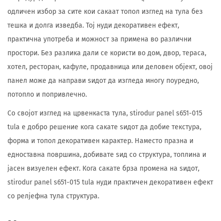
одличен избор за сите кои сакаат топол изглед на тула без
тешка и долга изведба. Тој нуди декоративен ефект,
практична употреба и можност за примена во различни
простори. Без разлика дали се користи во дом, двор, тераса,
хотел, ресторан, кафуле, продавница или деловен објект, овој
панел може да направи ѕидот да изгледа многу поуредно,
потопло и попривлечно.
Со својот изглед на црвенкаста тула, stirodur panel s651-015
tula е добро решение кога сакате ѕидот да добие текстура,
форма и топол декоративен карактер. Наместо празна и
едноставна површина, добивате ѕид со структура, топлина и
јасен визуелен ефект. Кога сакате брза промена на ѕидот,
stirodur panel s651-015 tula нуди практичен декоративен ефект
со релјефна тула структура.