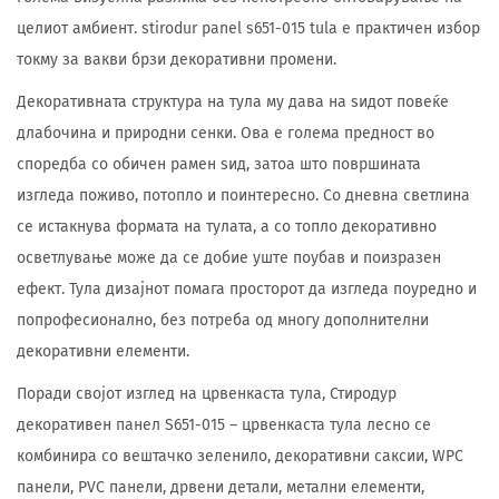
целиот амбиент. stirodur panel s651-015 tula е практичен избор
токму за вакви брзи декоративни промени.
Декоративната структура на тула му дава на ѕидот повеќе
длабочина и природни сенки. Ова е голема предност во
споредба со обичен рамен ѕид, затоа што површината
изгледа поживо, потопло и поинтересно. Со дневна светлина
се истакнува формата на тулата, а со топло декоративно
осветлување може да се добие уште поубав и поизразен
ефект. Тула дизајнот помага просторот да изгледа поуредно и
попрофесионално, без потреба од многу дополнителни
декоративни елементи.
Поради својот изглед на црвенкаста тула, Стиродур
декоративен панел S651-015 – црвенкаста тула лесно се
комбинира со вештачко зеленило, декоративни саксии, WPC
панели, PVC панели, дрвени детали, метални елементи,