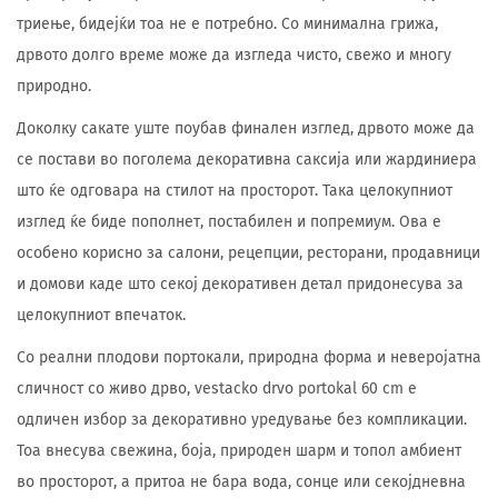
триење, бидејќи тоа не е потребно. Со минимална грижа,
дрвото долго време може да изгледа чисто, свежо и многу
природно.
Доколку сакате уште поубав финален изглед, дрвото може да
се постави во поголема декоративна саксија или жардиниера
што ќе одговара на стилот на просторот. Така целокупниот
изглед ќе биде пополнет, постабилен и попремиум. Ова е
особено корисно за салони, рецепции, ресторани, продавници
и домови каде што секој декоративен детал придонесува за
целокупниот впечаток.
Со реални плодови портокали, природна форма и неверојатна
сличност со живо дрво, vestacko drvo portokal 60 cm е
одличен избор за декоративно уредување без компликации.
Тоа внесува свежина, боја, природен шарм и топол амбиент
во просторот, а притоа не бара вода, сонце или секојдневна