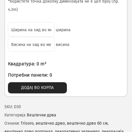
*Користете точка доколку димензијата не е цел број (пр.
4.3m)
ширина
висина
Квадратура: 0 m²
Потребни панели: 0
ДОДАЈ ВО КОРПА
SKU:
D30
Категорија
Вештачки дрва
Ознаки:
Trisoro
,
вештачко дрво
,
вештачко дрво 60 см
,
вештачко дрво портокал
,
декоративно зеленило
,
декорација