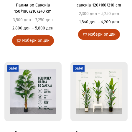
Палма во Саксија
саксија 120/160/210 cm
150/180/210/240 cm
2,300
ден
–
5,250
ден
3,500
ден
–
7,250
ден
1,840
ден
–
4,200
ден
2,800
ден
–
5,800
ден
Избери опции
Избери опции
Sale!
Sale!