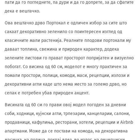
пати да го погледнете, па дури и да го допрете, за да сфатите
дека е вештачко.
Ова вештачко дрво Портокал е одличен избор за сите што
сакаат декоративно зеленило со поинтересен изглед од
класичните мали растенија. Реалните плодови портокали му
даваат топлина, свежина и природен карактер, додека
зелените листови го прават просторот попријатен и визуелно
побогат. Со висина од 60 см, моделот е многу практичен за
помали простори, полици, комоди, маси, рецепции, излози и
декоративни агли каде што нема место за големо дрво, но
сепак е потребен убав природен акцент.
Висината од 60 см го прави овој модел погоден за дневни
соби, ходници, кујнски агли, трпезарии, канцеларии, салони,
продавници, кафулиња, ресторани, хотели, рецепции и Airbnb
апартмани. Може да се постави на комода, на декоративна
масичка, на полица, покрај влез, во излог, на рецепциски