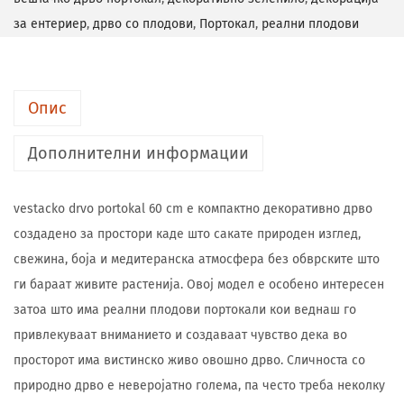
за ентериер
,
дрво со плодови
,
Портокал
,
реални плодови
Опис
Дополнителни информации
vestacko drvo portokal 60 cm е компактно декоративно дрво
создадено за простори каде што сакате природен изглед,
свежина, боја и медитеранска атмосфера без обврските што
ги бараат живите растенија. Овој модел е особено интересен
затоа што има реални плодови портокали кои веднаш го
привлекуваат вниманието и создаваат чувство дека во
просторот има вистинско живо овошно дрво. Сличноста со
природно дрво е неверојатно голема, па често треба неколку