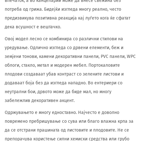
впечаток, а во канцеларии може да внесе свежина без
потреба од грижа. Бидејќи изгледа многу реално, често
предизвикува позитивна реакција кај луѓето кога ќе сфатат
дека всушност е вештачко.
Овој модел лесно се комбинира со различни стилови на
уредување. Одлично изгледа со дрвени елементи, беж и
земјени тонови, камени декоративни панели, PVC панели, WPC
облоги, стакло, метал и модерен мебел. Портокаловите
плодови создаваат убав контраст со зелените листови и
додаваат боја без да изгледа нападно. Во ентериери со
неутрални бои, дрвото може да биде мал, но многу
забележлив декоративен акцент.
Одржувањето е многу едноставно. Најчесто е доволно
повремено пребришување со сува или благо влажна крпа за
да се отстрани прашината од листовите и плодовите. Не се
препорачува користење силни хемиски средства или грубо