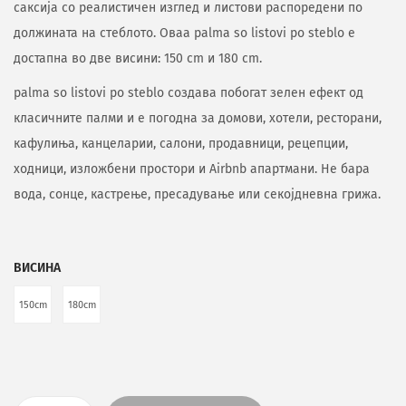
саксија со реалистичен изглед и листови распоредени по
должината на стеблото. Оваа palma so listovi po steblo е
достапна во две висини: 150 cm и 180 cm.
palma so listovi po steblo создава побогат зелен ефект од
класичните палми и е погодна за домови, хотели, ресторани,
кафулиња, канцеларии, салони, продавници, рецепции,
ходници, изложбени простори и Airbnb апартмани. Не бара
вода, сонце, кастрење, пресадување или секојдневна грижа.
ВИСИНА
150cm
180cm