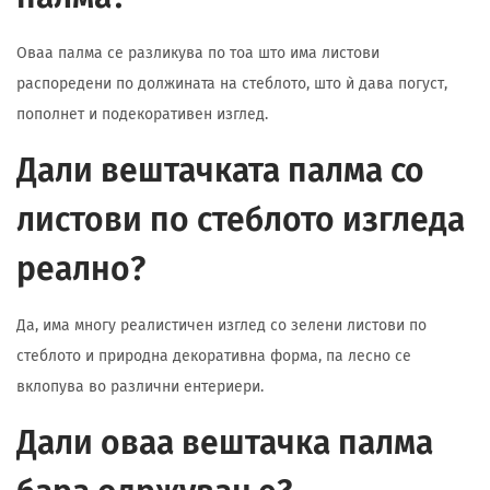
Оваа палма се разликува по тоа што има листови
распоредени по должината на стеблото, што ѝ дава погуст,
пополнет и подекоративен изглед.
Дали вештачката палма со
листови по стеблото изгледа
реално?
Да, има многу реалистичен изглед со зелени листови по
стеблото и природна декоративна форма, па лесно се
вклопува во различни ентериери.
Дали оваа вештачка палма