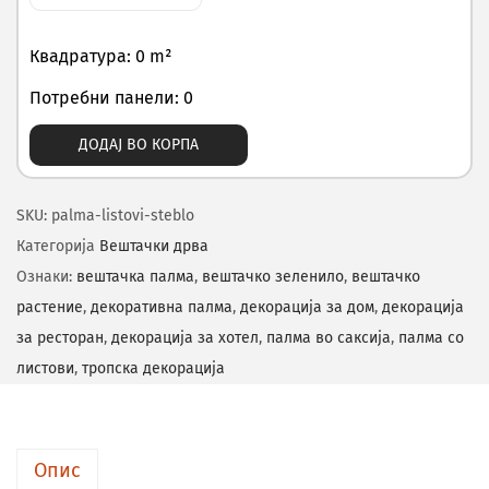
Квадратура: 0 m²
Потребни панели: 0
ДОДАЈ ВО КОРПА
SKU:
palma-listovi-steblo
Категорија
Вештачки дрва
Ознаки:
вештачка палма
,
вештачко зеленило
,
вештачко
растение
,
декоративна палма
,
декорација за дом
,
декорација
за ресторан
,
декорација за хотел
,
палма во саксија
,
палма со
листови
,
тропска декорација
Опис