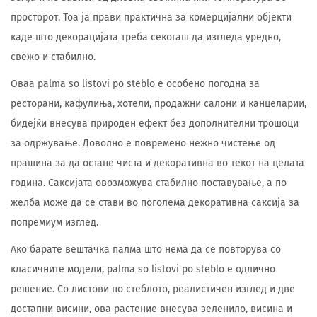
просторот. Тоа ја прави практична за комерцијални објекти
каде што декорацијата треба секогаш да изгледа уредно,
свежо и стабилно.
Оваа palma so listovi po steblo е особено погодна за
ресторани, кафулиња, хотели, продажни салони и канцеларии,
бидејќи внесува природен ефект без дополнителни трошоци
за одржување. Доволно е повремено нежно чистење од
прашина за да остане чиста и декоративна во текот на целата
година. Саксијата овозможува стабилно поставување, а по
желба може да се стави во поголема декоративна саксија за
попремиум изглед.
Ако барате вештачка палма што нема да се повторува со
класичните модели, palma so listovi po steblo е одлично
решение. Со листови по стеблото, реалистичен изглед и две
достапни висини, ова растение внесува зеленило, висина и