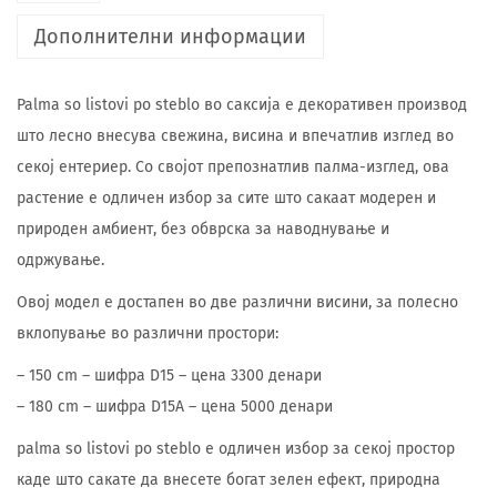
Дополнителни информации
Palma so listovi po steblo во саксија е декоративен производ
што лесно внесува свежина, висина и впечатлив изглед во
секој ентериер. Со својот препознатлив палма-изглед, ова
растение е одличен избор за сите што сакаат модерен и
природен амбиент, без обврска за наводнување и
одржување.
Овој модел е достапен во две различни висини, за полесно
вклопување во различни простори:
– 150 cm – шифра D15 – цена 3300 денари
– 180 cm – шифра D15A – цена 5000 денари
palma so listovi po steblo е одличен избор за секој простор
каде што сакате да внесете богат зелен ефект, природна