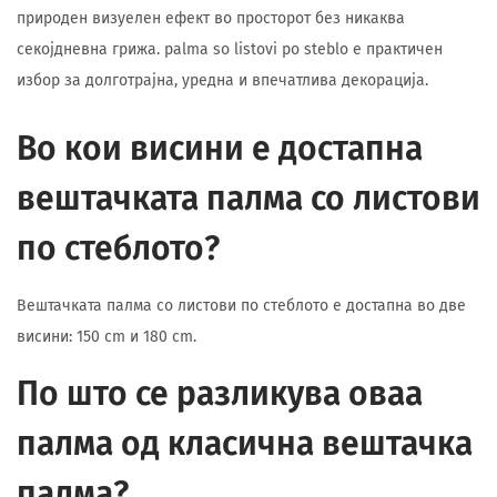
природен визуелен ефект во просторот без никаква
секојдневна грижа. palma so listovi po steblo е практичен
избор за долготрајна, уредна и впечатлива декорација.
Во кои висини е достапна
вештачката палма со листови
по стеблото?
Вештачката палма со листови по стеблото е достапна во две
висини: 150 cm и 180 cm.
По што се разликува оваа
палма од класична вештачка
палма?