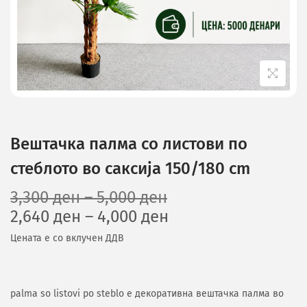
Вештачка палма со листови по
стеблото во саксија 150/180 cm
3,300
ден
–
5,000
ден
2,640
ден
–
4,000
ден
Цената е со вклучен ДДВ
palma so listovi po steblo е декоративна вештачка палма во