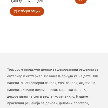
1,760
ден
–
4,000
ден
Избери опции
Трисоро е продажен центар за декоративни решенија за
ентериер и екстериер. Во нашата понуда ќе најдете ПВЦ
панели, 3D стиропорни панели, WPC панели, акустични
панели, винилни подни плочки, тавански панели,
декоративни лајсни и вештачко зеленило. Нудиме
практични решенија за домови, деловни простори,