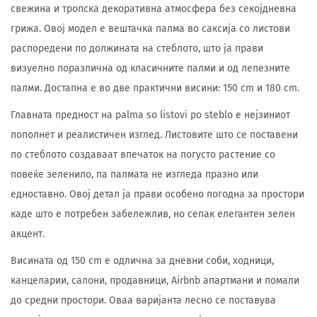
свежина и тропска декоративна атмосфера без секојдневна
грижа. Овој модел е вештачка палма во саксија со листови
распоредени по должината на стеблото, што ја прави
визуелно поразлична од класичните палми и од лепезните
палми. Достапна е во две практични висини: 150 cm и 180 cm.
Главната предност на palma so listovi po steblo е нејзиниот
пополнет и реалистичен изглед. Листовите што се поставени
по стеблото создаваат впечаток на погусто растение со
повеќе зеленило, па палмата не изгледа празно или
едноставно. Овој детал ја прави особено погодна за простори
каде што е потребен забележлив, но сепак елегантен зелен
акцент.
Висината од 150 cm е одлична за дневни соби, ходници,
канцеларии, салони, продавници, Airbnb апартмани и помали
до средни простори. Оваа варијанта лесно се поставува