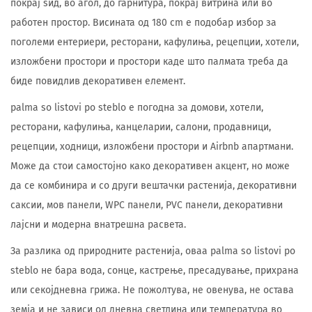
покрај ѕид, во агол, до гарнитура, покрај витрина или во
работен простор. Висината од 180 cm е подобар избор за
поголеми ентериери, ресторани, кафулиња, рецепции, хотели,
изложбени простори и простори каде што палмата треба да
биде повидлив декоративен елемент.
palma so listovi po steblo е погодна за домови, хотели,
ресторани, кафулиња, канцеларии, салони, продавници,
рецепции, ходници, изложбени простори и Airbnb апартмани.
Може да стои самостојно како декоративен акцент, но може
да се комбинира и со други вештачки растенија, декоративни
саксии, мов панели, WPC панели, PVC панели, декоративни
лајсни и модерна внатрешна расвета.
За разлика од природните растенија, оваа palma so listovi po
steblo не бара вода, сонце, кастрење, пресадување, прихрана
или секојдневна грижа. Не пожолтува, не овенува, не остава
земја и не зависи од дневна светлина или температура во