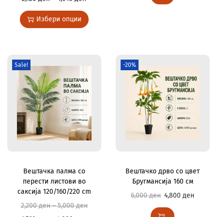
Избери опции
Sale!
-20%
Вештачка палма со
Вештачко дрво со цвет
перести листови во
Бругмансија 160 см
саксија 120/160/220 cm
6,000
ден
4,800
ден
2,200
ден
–
5,000
ден