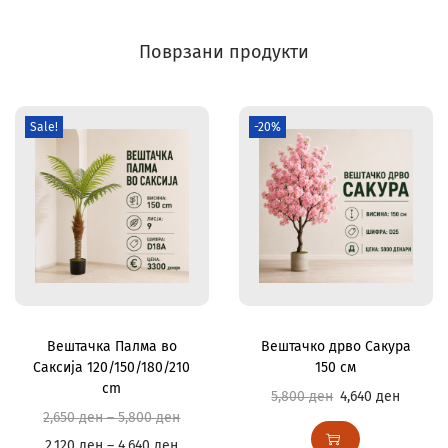
Поврзани продукти
Sale!
-20%
Вештачка Палма во
Вештачко дрво Сакура
Саксија 120/150/180/210
150 см
cm
5,800
ден
4,640
ден
2,650
ден
–
5,800
ден
2,120
ден
–
4,640
ден