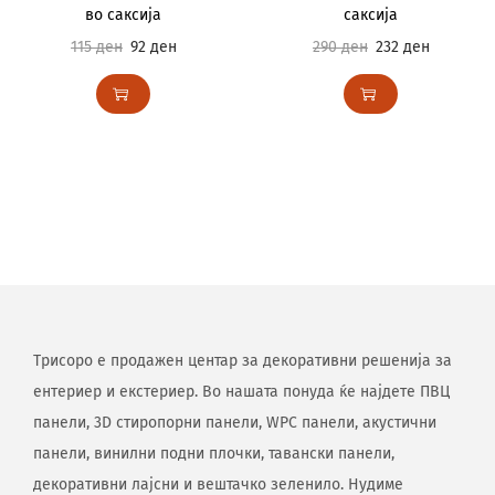
во саксија
саксија
115
ден
92
ден
290
ден
232
ден
Трисоро е продажен центар за декоративни решенија за
ентериер и екстериер. Во нашата понуда ќе најдете ПВЦ
панели, 3D стиропорни панели, WPC панели, акустични
панели, винилни подни плочки, тавански панели,
декоративни лајсни и вештачко зеленило. Нудиме