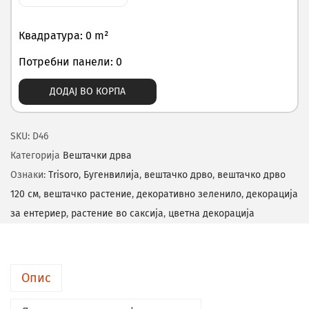
Квадратура: 0 m²
Потребни панели: 0
ДОДАЈ ВО КОРПА
SKU:
D46
Категорија
Вештачки дрва
Ознаки:
Trisoro
,
Бугенвилија
,
вештачко дрво
,
вештачко дрво
120 см
,
вештачко растение
,
декоративно зеленило
,
декорација
за ентериер
,
растение во саксија
,
цветна декорација
Опис