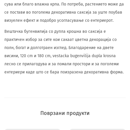
сува или благо влажна крпа. По потреба, растението може да
се постави во поголема декоративна саксија за уште поубав
визуелен ефект и подобро усогласување со ентериерот.
Вештачка бугенвилија со дупла крошна во саксија е
практичен избор за сите кои сакаат цветна декорација со
полн, богат и долготраен изглед. Благодарение на двете
висини, 120 cm и 180 cm, vestacka bugenvilija dupla krosna
лесно се прилагодува и за помали простори и за поголеми
ентериери каде што се бара поизразена декоративна форма.
Поврзани продукти