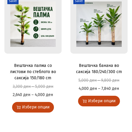
Sale!
Sale!
Вештачка палма со
Вештачка банана во
листови по стеблото во
саксија 180/240/300 cm
саксија 150/180 cm
5,000
ден
–
9,800
ден
3,300
ден
–
5,000
ден
4,000
ден
–
7,840
ден
2,640
ден
–
4,000
ден
Избери опции
Избери опции