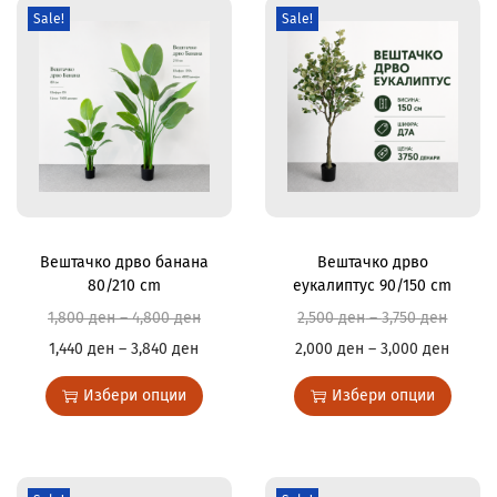
Sale!
Sale!
Вештачко дрво банана
Вештачко дрво
80/210 cm
еукалиптус 90/150 cm
1,800
ден
–
4,800
ден
2,500
ден
–
3,750
ден
1,440
ден
–
3,840
ден
2,000
ден
–
3,000
ден
Избери опции
Избери опции