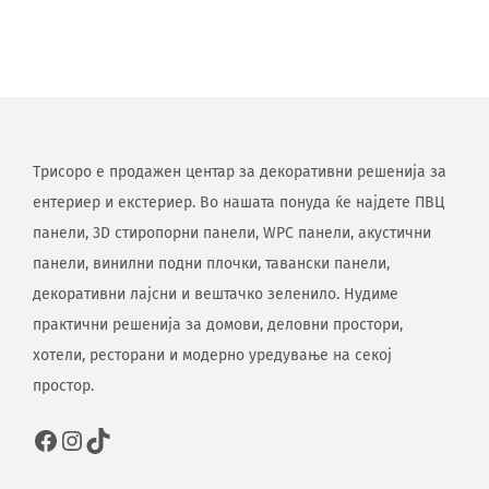
Трисоро е продажен центар за декоративни решенија за
ентериер и екстериер. Во нашата понуда ќе најдете ПВЦ
панели, 3D стиропорни панели, WPC панели, акустични
панели, винилни подни плочки, тавански панели,
декоративни лајсни и вештачко зеленило. Нудиме
практични решенија за домови, деловни простори,
хотели, ресторани и модерно уредување на секој
простор.