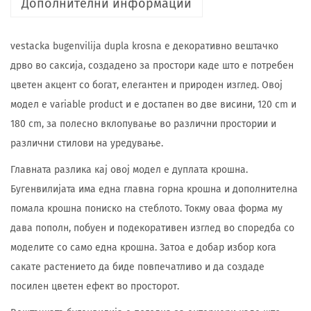
Дополнителни информации
vestacka bugenvilija dupla krosna е декоративно вештачко
дрво во саксија, создадено за простори каде што е потребен
цветен акцент со богат, елегантен и природен изглед. Овој
модел е variable product и е достапен во две висини, 120 cm и
180 cm, за полесно вклопување во различни простории и
различни стилови на уредување.
Главната разлика кај овој модел е дуплата крошна.
Бугенвилијата има една главна горна крошна и дополнителна
помала крошна пониско на стеблото. Токму оваа форма му
дава пополн, побуен и подекоративен изглед во споредба со
моделите со само една крошна. Затоа е добар избор кога
сакате растението да биде повпечатливо и да создаде
посилен цветен ефект во просторот.