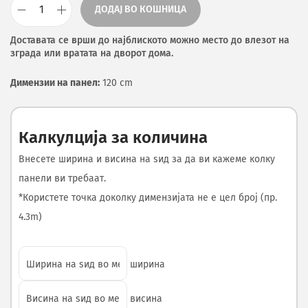
ДОДАЈ ВО КОШНИЦА
Доставата се врши до најблиското можно место до влезот на
зграда или вратата на дворот дома.
Димензии на панел:
120 cm
Калкулција за количина
Внесете ширина и висина на ѕид за да ви кажеме колку
панели ви требаат.
*Користете точка доколку димензијата не е цел број (пр.
4.3m)
ширина
висина