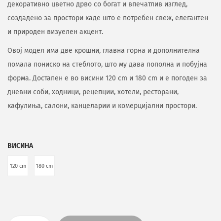
декоративно цветно дрво со богат и впечатлив изглед,
создадено за простори каде што е потребен свеж, елегантен
и природен визуелен акцент.
Овој модел има две крошни, главна горна и дополнителна
помала пониско на стеблото, што му дава пополна и побујна
форма. Достапен е во висини 120 cm и 180 cm и е погоден за
дневни соби, ходници, рецепции, хотели, ресторани,
кафулиња, салони, канцеларии и комерцијални простори.
ВИСИНА
120 cm
180 cm