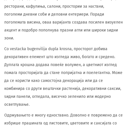
ресторани, кафулиња, салони, простории за настани,
поголеми дневни соби и деловни ентериери. Поради
поголемата висина, оваа варијанта создава посилен визуелен
акцент и подобро пополнува празни агли или широки ѕидни
зони.
Со vestacka bugenvilija dupla krosna, просторот добива
декоративен елемент што изгледа живо, богато и средено.
Дуплата крошна додава повеќе волумен, а цветниот изглед
помага просторијата да стане попријатна и поелегантна. Може
да се користи како самостојна декорација или да се
комбинира со други вештачки растенија, декоративни саксии,
ѕидни панели, огледала, висечко зеленило или модерно
осветлување.
Одржувањето е многу едноставно. Доволно е повремено да се
избрише прашината од листовите, цветовите и саксијата со