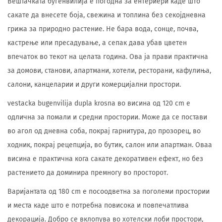
Вештачката бугенвилија е погодна за ентериери каде што
сакате да внесете боја, свежина и топлина без секојдневна
грижа за природно растение. Не бара вода, сонце, почва,
кастрење или пресадување, а сепак дава убав цветен
впечаток во текот на целата година. Ова ја прави практична
за домови, станови, апартмани, хотели, ресторани, кафулиња,
салони, канцеларии и други комерцијални простори.
vestacka bugenvilija dupla krosna во висина од 120 cm е
одлична за помали и средни простории. Може да се постави
во агол од дневна соба, покрај гарнитура, до прозорец, во
ходник, покрај рецепција, во бутик, салон или апартман. Оваа
висина е практична кога сакате декоративен ефект, но без
растението да доминира премногу во просторот.
Варијантата од 180 cm е посоодветна за поголеми простории
и места каде што е потребна повисока и повпечатлива
декорација. Добро се вклопува во хотелски лоби простори,