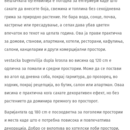
Вештачката бугенвилија е погодна за ентериери каде што
сакате да внесете боја, свежина и топлина без секојдневна
грижа за природно растение. Не бара вода, сонце, почва,
кастрење или пресадување, а сепак дава убав цветен
впечаток во текот на целата година. Ова ја прави практична
за домови, станови, апартмани, хотели, ресторани, кафулиња,
салони, канцеларии и други комерцијални простори.
vestacka bugenvilija dupla krosna во висина од 120 cm е
одлична за помали и средни простории. Може да се постави
во агол од дневна соба, покрај гарнитура, до прозорец, во
ходник, покрај рецепција, во бутик, салон или апартман. Оваа
висина е практична кога сакате декоративен ефект, но без
растението да доминира премногу во просторот.
Варијантата од 180 cm е посоодветна за поголеми простории
и места каде што е потребна повисока и повпечатлива
декорација. Добро се вклопува во хотелски лоби простори,