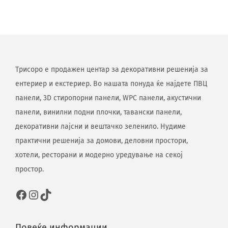
Трисоро е продажен центар за декоративни решенија за
ентериер и екстериер. Во нашата понуда ќе најдете ПВЦ
панели, 3D стиропорни панели, WPC панели, акустични
панели, винилни подни плочки, тавански панели,
декоративни лајсни и вештачко зеленило. Нудиме
практични решенија за домови, деловни простори,
хотели, ресторани и модерно уредување на секој
простор.
Повеќе информации