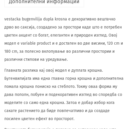
Дополнителни информации
vestacka bugenvilija dupla krosna е декоративно вештачко
дрво во саксија, создадено за простори каде што е потребен
цветен акцент со богат, елегантен и природен изглед. Овој
модел е variable product и е достапен во две висини, 120 cm и
180 cm, за полесно вклопување во различни простории и
различни стилови на уредување.
Главната разлика кај овој модел е дуплата крошна.
Бугенвилијата има една главна горна крошна и дополнителна
помала крошна пониско на стеблото. Токму оваа форма му
дава пополн, побуен и подекоративен изглед во споредба со
моделите со само една крошна. Затоа е добар избор кога
сакате растението да биде повпечатливо и да создаде
посилен цветен ефект во просторот.