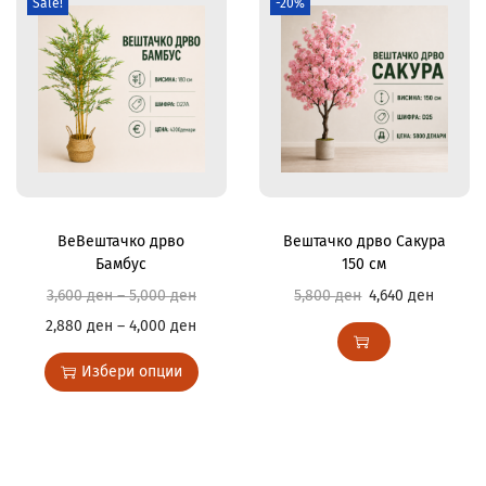
Sale!
-20%
ВеВештачко дрво
Вештачко дрво Сакура
Бамбус
150 см
3,600
ден
–
5,000
ден
5,800
ден
4,640
ден
2,880
ден
–
4,000
ден
Избери опции