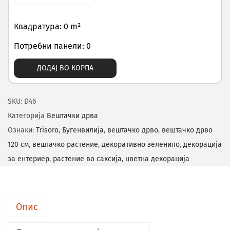
Квадратура: 0 m²
Потребни панели: 0
ДОДАЈ ВО КОРПА
SKU:
D46
Категорија
Вештачки дрва
Ознаки:
Trisoro
,
Бугенвилија
,
вештачко дрво
,
вештачко дрво
120 см
,
вештачко растение
,
декоративно зеленило
,
декорација
за ентериер
,
растение во саксија
,
цветна декорација
Опис