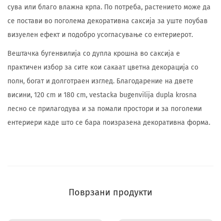
сува или благо влажна крпа. По потреба, растението може да
се постави во поголема декоративна саксија за уште поубав
визуелен ефект и подобро усогласување со ентериерот.
Вештачка бугенвилија со дупла крошна во саксија е
практичен избор за сите кои сакаат цветна декорација со
полн, богат и долготраен изглед. Благодарение на двете
висини, 120 cm и 180 cm, vestacka bugenvilija dupla krosna
лесно се прилагодува и за помали простори и за поголеми
ентериери каде што се бара поизразена декоративна форма.
Поврзани продукти