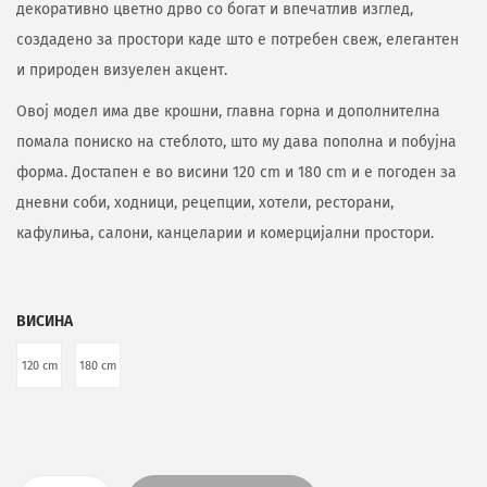
декоративно цветно дрво со богат и впечатлив изглед,
создадено за простори каде што е потребен свеж, елегантен
и природен визуелен акцент.
Овој модел има две крошни, главна горна и дополнителна
помала пониско на стеблото, што му дава пополна и побујна
форма. Достапен е во висини 120 cm и 180 cm и е погоден за
дневни соби, ходници, рецепции, хотели, ресторани,
кафулиња, салони, канцеларии и комерцијални простори.
ВИСИНА
120 cm
180 cm