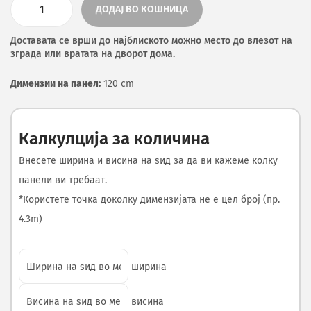
ДОДАЈ ВО КОШНИЦА
Доставата се врши до најблиското можно место до влезот на
зграда или вратата на дворот дома.
Димензии на панел:
120 cm
Калкулција за количина
Внесете ширина и висина на ѕид за да ви кажеме колку
панели ви требаат.
*Користете точка доколку димензијата не е цел број (пр.
4.3m)
ширина
висина