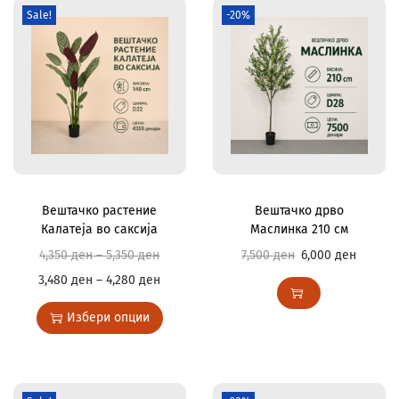
Sale!
-20%
Вештачко растение
Вештачко дрво
Калатеја во саксија
Маслинка 210 см
4,350
ден
–
5,350
ден
7,500
ден
6,000
ден
3,480
ден
–
4,280
ден
Избери опции