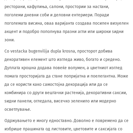
ресторани, кафулиња, салони, простории за настани,
поголеми дневни соби и деловни ентериери. Поради
поголемата висина, оваа варијанта создава посилен визуелен
акцент и подобро пополнува празни агли или широки ѕидни
зони.
Со vestacka bugenvilija dupla krosna, просторот добива
декоративен елемент што изгледа живо, богато и средено.
Дуплата крошна додава повеќе волумен, а цветниот изглед
помага просторијата да стане попријатна и поелегантна. Може
да се користи како самостојна декорација или да се
комбинира со други вештачки растенија, декоративни саксии,
ѕидни панели, огледала, висечко зеленило или модерно
осветлување.
Одржувањето е многу едноставно. Доволно е повремено да се
избрише прашината од листовите, цветовите и саксијата со