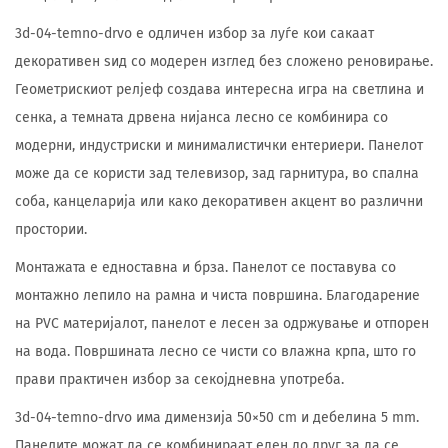
3d-04-temno-drvo е одличен избор за луѓе кои сакаат
декоративен ѕид со модерен изглед без сложено реновирање.
Геометрискиот релјеф создава интересна игра на светлина и
сенка, а темната дрвена нијанса лесно се комбинира со
модерни, индустриски и минималистички ентериери. Панелот
може да се користи зад телевизор, зад гарнитура, во спална
соба, канцеларија или како декоративен акцент во различни
простории.
Монтажата е едноставна и брза. Панелот се поставува со
монтажно лепило на рамна и чиста површина. Благодарение
на PVC материјалот, панелот е лесен за одржување и отпорен
на вода. Површината лесно се чисти со влажна крпа, што го
прави практичен избор за секојдневна употреба.
3d-04-temno-drvo има димензија 50×50 cm и дебелина 5 mm.
Панелите можат да се комбинираат еден до друг за да се