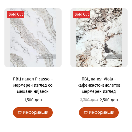
Sold Out
Sold Out
ПВЦ панел Picasso –
ПВЦ панел Viola –
мермерен изглед со
кафенкасто-виолетов
мешани нијанси
мермерен изглед
1,500
ден
2,700
ден
2,500
ден
Информации
Информации