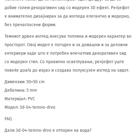
добие голем декоративен ѕид со модерен 3D ефект. Релјефот
е внимателно дизајниран за да изгледа елегантно и модерно,
без пренагласени форми.
Темниот дрвен изглед внесува топлина и модерен карактер во
просторот. Овој модел е погоден и за домашни и за деловни
ентериери каде што е потребен впечатлив декоративен ѕид
со модерен стил. Со правилно осветлување, релјефот уште
повеќе доаѓа до израз и создава полуксузен изглед на ѕидот.
Димензии: 50×50 cm
Дебелина: 5 mm
Материјал: PVC
Модел: 3d-04-temno-drvo
FAQ
Дали 3d-04-temno-drvo е отпорен на вода?