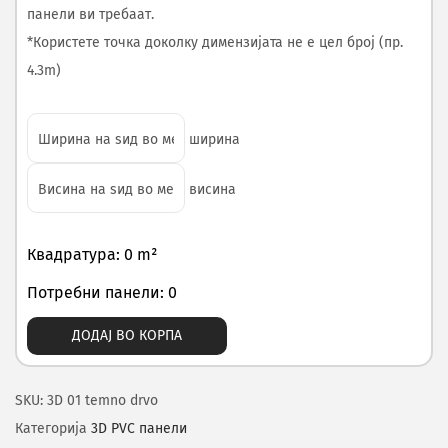
панели ви требаат.
*Користете точка доколку димензијата не е цел број (пр.
4.3m)
ширина
висина
Квадратура: 0 m²
Потребни панели: 0
ДОДАЈ ВО КОРПА
SKU:
3D 01 temno drvo
Категорија
3D PVC панели