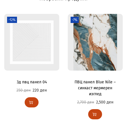
-12%
-7%
3д пвц панел 04
ПВЦ панел Blue Nile –
синкаст мермерен
250
ден
220
ден
изглед
2,700
ден
2,500
ден