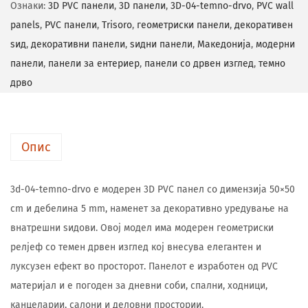
Ознаки:
3D PVC панели
,
3D панели
,
3D-04-temno-drvo
,
PVC wall
panels
,
PVC панели
,
Trisoro
,
геометриски панели
,
декоративен
ѕид
,
декоративни панели
,
ѕидни панели
,
Македонија
,
модерни
панели
,
панели за ентериер
,
панели со дрвен изглед
,
темно
дрво
Опис
3d-04-temno-drvo е модерен 3D PVC панел со димензија 50×50
cm и дебелина 5 mm, наменет за декоративно уредување на
внатрешни ѕидови. Овој модел има модерен геометриски
релјеф со темен дрвен изглед кој внесува елегантен и
луксузен ефект во просторот. Панелот е изработен од PVC
материјал и е погоден за дневни соби, спални, ходници,
канцеларии, салони и деловни простории.