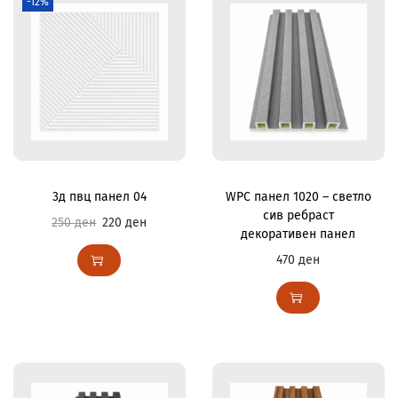
-12%
3д пвц панел 04
WPC панел 1020 – светло
сив ребраст
250
ден
220
ден
декоративен панел
470
ден