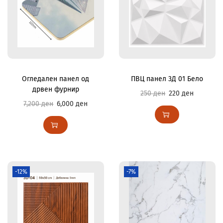
Огледален панел од
ПВЦ панел 3Д 01 Бело
дрвен фурнир
250
ден
220
ден
7,200
ден
6,000
ден
-12%
-7%