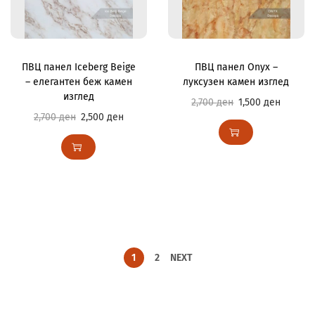
ПВЦ панел Iceberg Beige
ПВЦ панел Onyx –
– елегантен беж камен
луксузен камен изглед
изглед
2,700
ден
1,500
ден
2,700
ден
2,500
ден
1
2
NEXT