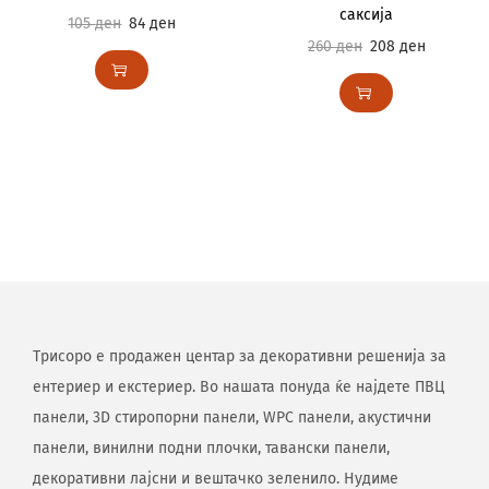
саксија
105
ден
84
ден
260
ден
208
ден
Трисоро е продажен центар за декоративни решенија за
ентериер и екстериер. Во нашата понуда ќе најдете ПВЦ
панели, 3D стиропорни панели, WPC панели, акустични
панели, винилни подни плочки, тавански панели,
декоративни лајсни и вештачко зеленило. Нудиме