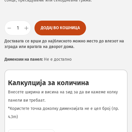
сонце, пресадување или секојдневна грижа.
ДОДАЈ ВО КОШНИЦА
Доставата се врши до најблиското можно место до влезот на
зграда или вратата на дворот дома.
Димензии на панел:
Не е достапно
Калкулција за количина
Внесете ширина и висина на ѕид за да ви кажеме колку
панели ви требаат.
*Користете точка доколку димензијата не е цел број (пр.
4.3m)