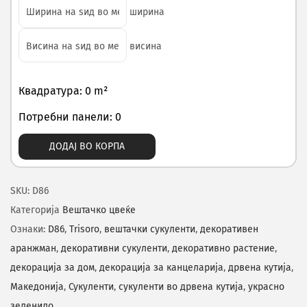
ширина
висина
Квадратура: 0 m²
Потребни панели: 0
ДОДАЈ ВО КОРПА
SKU:
D86
Категорија
Вештачко цвеќе
Ознаки:
D86
,
Trisoro
,
вештачки сукуленти
,
декоративен
аранжман
,
декоративни сукуленти
,
декоративно растение
,
декорација за дом
,
декорација за канцеларија
,
дрвена кутија
,
Македонија
,
Сукуленти
,
сукуленти во дрвена кутија
,
украсно
зеленило