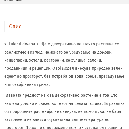
Опис
sukulenti drvena kutija е декоративно вештачко растение со
реалистичен изглед, наменето за уредување на домови,
канцеларии, хотели, ресторани, кафулиња, салони,
продавници и рецепции. Овој модел внесува природен зелен
ефект во просторот, без потреба од вода, сонце, пресадување
или секојдневна грижа.
Главната предност на ова декоративно растение е тоа што
изгледа уредно и свежо во текот на целата година. За разлика
од природните растенија, не овенува, не пожолтува, не бара
кастрење и не зависи од светлина или температура во
просторот. Доволно е повремено нежно чистење од прашина