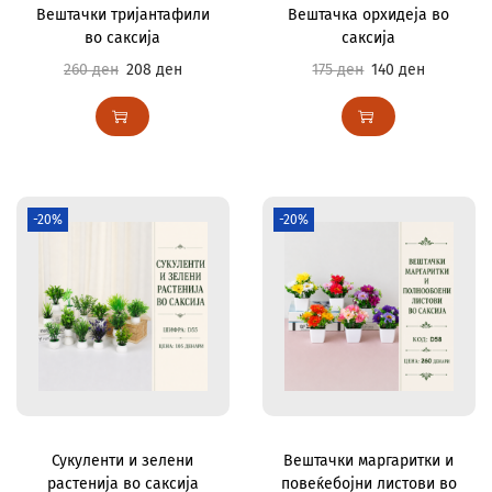
Вештачки тријантафили
Вештачка орхидеја во
во саксија
саксија
260
ден
208
ден
175
ден
140
ден
-20%
-20%
Сукуленти и зелени
Вештачки маргаритки и
растенија во саксија
повеќебојни листови во