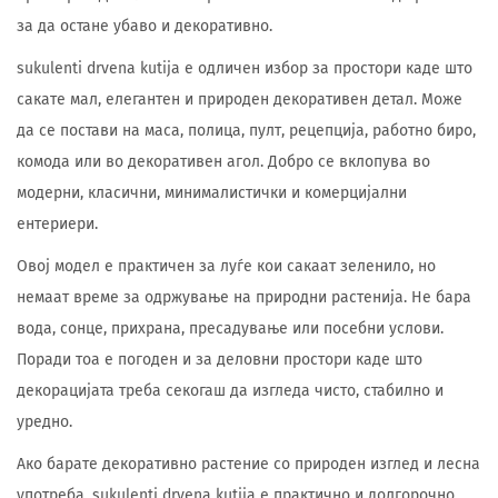
за да остане убаво и декоративно.
sukulenti drvena kutija е одличен избор за простори каде што
сакате мал, елегантен и природен декоративен детал. Може
да се постави на маса, полица, пулт, рецепција, работно биро,
комода или во декоративен агол. Добро се вклопува во
модерни, класични, минималистички и комерцијални
ентериери.
Овој модел е практичен за луѓе кои сакаат зеленило, но
немаат време за одржување на природни растенија. Не бара
вода, сонце, прихрана, пресадување или посебни услови.
Поради тоа е погоден и за деловни простори каде што
декорацијата треба секогаш да изгледа чисто, стабилно и
уредно.
Ако барате декоративно растение со природен изглед и лесна
употреба, sukulenti drvena kutija е практично и долгорочно