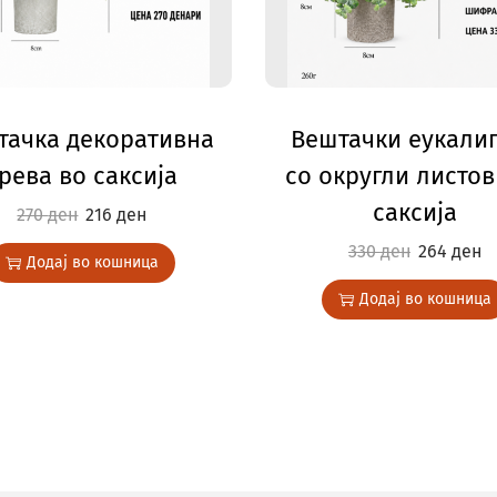
тачка декоративна
Вештачки еукали
рева во саксија
со округли листов
саксија
270
ден
216
ден
330
ден
264
ден
Додај во кошница
Додај во кошница