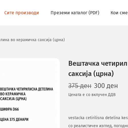
Сите производи
Преземи каталог (PDF)
Кои сме
лина во керамичка саксија (црна)
Вештачка четирил
саксија (црна)
375
ден
300
ден
Цената е со вклучен ДДВ
vestacka cetirilisna detelina k
со реалистичен изглед, погодн