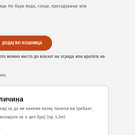
ци. Не бара вода, сонце, пресадување или
ДОДАЈ ВО КОШНИЦА
ото можно место до влезот на зграда или вратата на
пно
оличина
ѕид за да ви кажеме колку панели ви требаат.
нзијата не е цел број (пр. 4.3m)