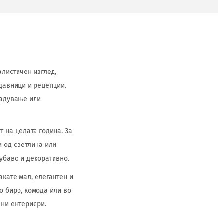
еалистичен изглед,
давници и рецепции.
садување или
т на целата година. За
и од светлина или
убаво и декоративно.
сакате мал, елегантен и
о биро, комода или во
лни ентериери.