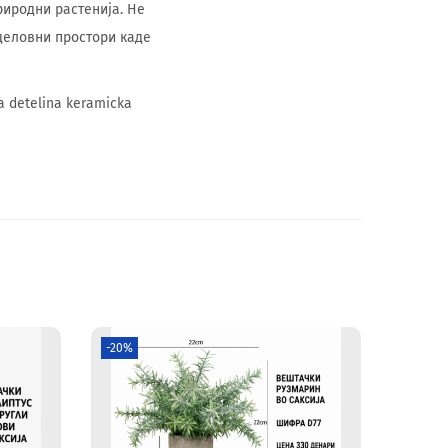
риродни растенија. Не
 деловни простори каде
a detelina keramicka
-20%