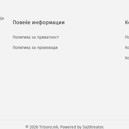
ја
Повеќе информации
К
Политика за приватност
П
Политика за производи
К
К
© 2026 Trisoro.mk. Powered by
SajtKreator
.