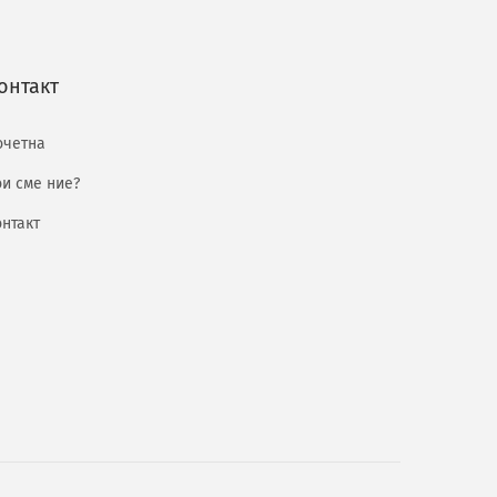
онтакт
очетна
ои сме ние?
онтакт