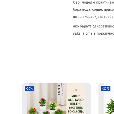
Овој модел е практичен
бара вода, сонце, прих
што декорацијата треба 
Ако барате декоративно 
saksija crna е практичн
-20%
-20%