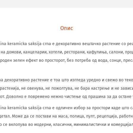
Опис
telina keramicka saksija crna е декоративно вештачко растение со р
на домови, канцеларии, хотели, ресторани, кафулиња, салони, про
роден зелен ефект во просторот, без потреба од вода, сонце, пре
ва декоративно растение е тоа што изгледа уредно и свежо во теко
растенија, не овенува, не пожолтува, не бара кастрење и не завис
от. Доволно е повремено нежно чистење од прашина за да остане 
telina keramicka saksija crna е одличен избор за простори каде што 
тал. Може да се постави на маса, полица, пулт, рецепција, работн
о се вклопува во модерни, класични, минималистички и комерција