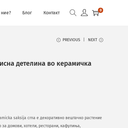
0
 ние?
Блог
Контакт
PREVIOUS
NEXT
исна детелина во керамичка
eramicka saksija crna е декоративно вештачко растение
о за домови, хотели, ресторани, кафулиња,