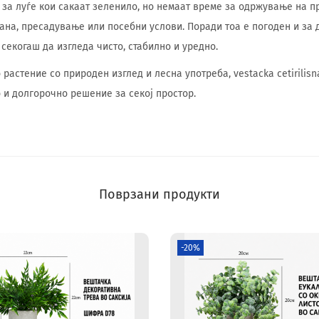
 за луѓе кои сакаат зеленило, но немаат време за одржување на п
рана, пресадување или посебни услови. Поради тоа е погоден и за
секогаш да изгледа чисто, стабилно и уредно.
растение со природен изглед и лесна употреба, vestacka cetirilisn
о и долгорочно решение за секој простор.
Поврзани продукти
-20%