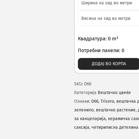
Квадратура: 0 m²
Потребни панели: 0
ДОДАЈ ВО КОРПА
SKU:
D66
Категорија
Вештачко цвеќе
Ознаки:
D66
,
Trisoro
,
вештачка 
зеленило
,
вештачко растение
,
за канцеларија
,
керамичка сак
саксија
,
четирилисна детелина 