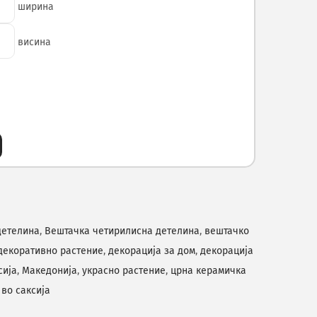
ширина
висина
детелина
,
Вештачка четирилисна детелина
,
вештачко
декоративно растение
,
декорација за дом
,
декорација
сија
,
Македонија
,
украсно растение
,
црна керамичка
во саксија