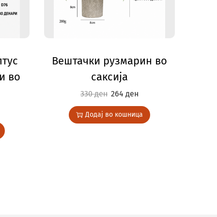
птус
Вештачки рузмарин во
и во
саксија
330
ден
264
ден
Додај во кошница