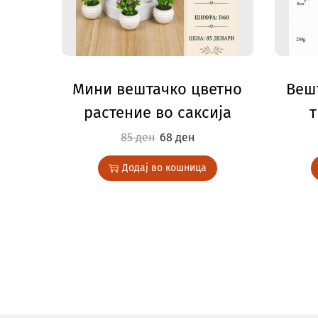
Мини вештачко цветно
Веш
растение во саксија
т
85
ден
68
ден
Додај во кошница