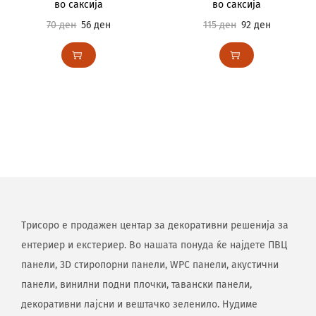
во саксија
во саксија
70
ден
56
ден
115
ден
92
ден
Трисоро е продажен центар за декоративни решенија за
ентериер и екстериер. Во нашата понуда ќе најдете ПВЦ
панели, 3D стиропорни панели, WPC панели, акустични
панели, винилни подни плочки, тавански панели,
декоративни лајсни и вештачко зеленило. Нудиме