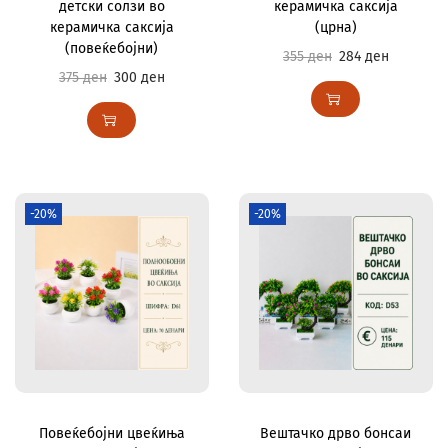
детски солзи во
керамичка саксија
керамичка саксија
(црна)
(повеќебојни)
355
ден
284
ден
375
ден
300
ден
-20%
-20%
Повеќебојни цвеќиња
Вештачко дрво бонсаи