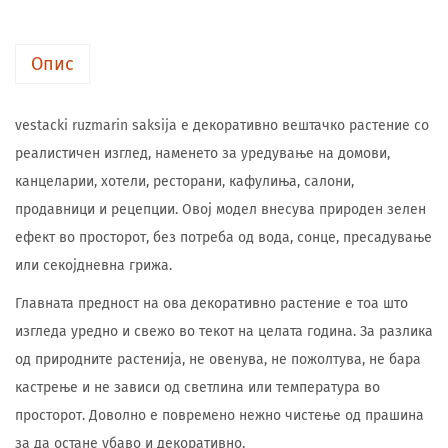
Опис
vestacki ruzmarin saksija е декоративно вештачко растение со
реалистичен изглед, наменето за уредување на домови,
канцеларии, хотели, ресторани, кафулиња, салони,
продавници и рецепции. Овој модел внесува природен зелен
ефект во просторот, без потреба од вода, сонце, пресадување
или секојдневна грижа.
Главната предност на ова декоративно растение е тоа што
изгледа уредно и свежо во текот на целата година. За разлика
од природните растенија, не овенува, не пожолтува, не бара
кастрење и не зависи од светлина или температура во
просторот. Доволно е повремено нежно чистење од прашина
за да остане убаво и декоративно.