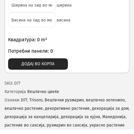
ширина
висина
Квадратура: 0 m²
Потребни панели: 0
ДОДАЈ ВО КОРПА
SKU:
D77
Категорија
Вештачко цвеќе
Ознаки:
D77
,
Trisoro
,
Вештачки рузмарин
,
вештачко зеленило
,
вештачко растение
,
декоративно растение
,
декорација за дом
,
декорација за канцеларија
,
декорација за кујна
,
Македонија
,
растение во саксија
,
рузмарин во саксија
,
украсно растение