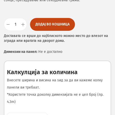
сонце, пресадување или секојдневна грижа.
ДОДАЈ ВО КОШНИЦА
Доставата се врши до најблиското можно место до влезот на
зграда или вратата на дворот дома.
Димензии на панел:
Не е достапно
Калкулција за количина
Внесете ширина и висина на ѕид за да ви кажеме колку
панели ви требаат.
*Користете точка доколку димензијата не е цел број (пр.
4.3m)