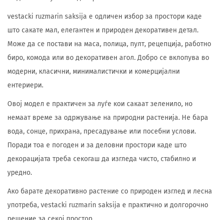
vestacki ruzmarin saksija е одличен избор за простори каде
што сакате мал, елегантен и природен декоративен детал.
Може да се постави на маса, полица, пулт, рецепција, работно
биро, комода или во декоративен агол. Добро се вклопува во
модерни, класични, минималистички и комерцијални
ентериери.
Овој модел е практичен за луѓе кои сакаат зеленило, но
немаат време за одржување на природни растенија. Не бара
вода, сонце, прихрана, пресадување или посебни услови.
Поради тоа е погоден и за деловни простори каде што
декорацијата треба секогаш да изгледа чисто, стабилно и
уредно.
Ако барате декоративно растение со природен изглед и лесна
употреба, vestacki ruzmarin saksija е практично и долгорочно
решение за секој простор.