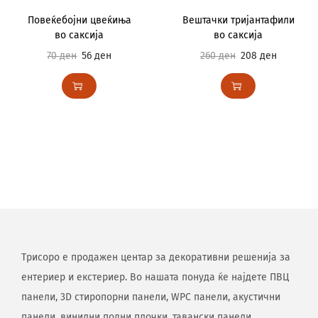
Повеќебојни цвеќиња
Вештачки тријантафили
во саксија
во саксија
70
ден
56
ден
260
ден
208
ден
Трисоро е продажен центар за декоративни решенија за
ентериер и екстериер. Во нашата понуда ќе најдете ПВЦ
панели, 3D стиропорни панели, WPC панели, акустични
панели, винилни подни плочки, тавански панели,