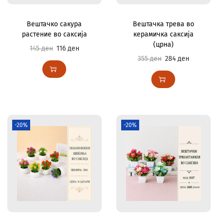
Вештачко сакура
Вештачка трева во
растение во саксија
керамичка саксија
(црна)
145
ден
116
ден
355
ден
284
ден
-20%
-20%