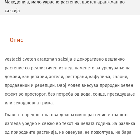
Македонија
,
мало украсно растение
,
цветен аранжман во
саксија
Опис
vestacki cveten aranzman saksija е декоративно вештачко
растение со реалистичен изглед, наменето за уредување на
домови, канцеларии, хотели, ресторани, кафулиња, салони,
продавници и рецепции. Овој модел внесува природен зелен
ефект во просторот, без потреба од вода, сонце, пресадување
или секојдневна грижа.
Главната предност на ова декоративно растение е тоа што
изгледа уредно и свежо во текот на целата година. За разлика
од природните растенија, не овенува, не пожолтува, не бара