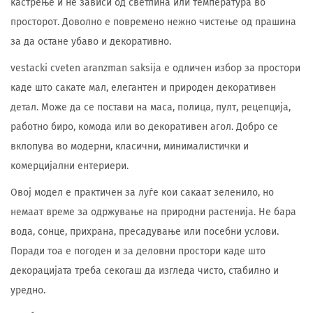
кастрење и не зависи од светлина или температура во
просторот. Доволно е повремено нежно чистење од прашина
за да остане убаво и декоративно.
vestacki cveten aranzman saksija е одличен избор за простори
каде што сакате мал, елегантен и природен декоративен
детал. Може да се постави на маса, полица, пулт, рецепција,
работно биро, комода или во декоративен агол. Добро се
вклопува во модерни, класични, минималистички и
комерцијални ентериери.
Овој модел е практичен за луѓе кои сакаат зеленило, но
немаат време за одржување на природни растенија. Не бара
вода, сонце, прихрана, пресадување или посебни услови.
Поради тоа е погоден и за деловни простори каде што
декорацијата треба секогаш да изгледа чисто, стабилно и
уредно.