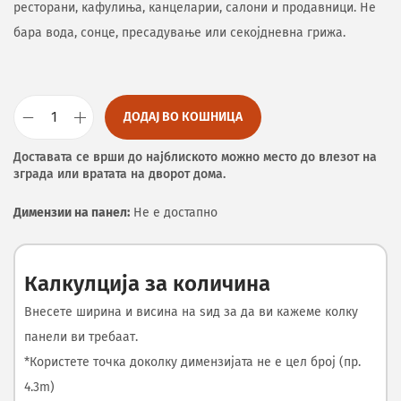
ресторани, кафулиња, канцеларии, салони и продавници. Не
бара вода, сонце, пресадување или секојдневна грижа.
ДОДАЈ ВО КОШНИЦА
Доставата се врши до најблиското можно место до влезот на
зграда или вратата на дворот дома.
Димензии на панел:
Не е достапно
Калкулција за количина
Внесете ширина и висина на ѕид за да ви кажеме колку
панели ви требаат.
*Користете точка доколку димензијата не е цел број (пр.
4.3m)