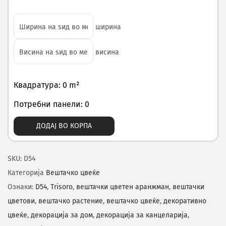
ширина
висина
Квадратура: 0 m²
Потребни панели: 0
ДОДАЈ ВО КОРПА
SKU:
D54
Категорија
Вештачко цвеќе
Ознаки:
D54
,
Trisoro
,
вештачки цветен аранжман
,
вештачки
цветови
,
вештачко растение
,
вештачко цвеќе
,
декоративно
цвеќе
,
декорација за дом
,
декорација за канцеларија
,