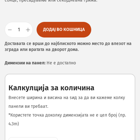
сонце, пресадување или секојдневна грижа.
ДОДАЈ ВО КОШНИЦА
Доставата се врши до најблиското можно место до влезот на
зграда или вратата на дворот дома.
Димензии на панел:
Не е достапно
Калкулција за количина
Внесете ширина и висина на ѕид за да ви кажеме колку
панели ви требаат.
*Користете точка доколку димензијата не е цел број (пр.
4.3m)