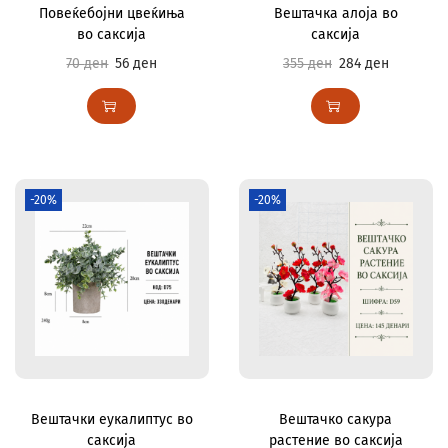
Повеќебојни цвеќиња
Вештачка алоја во
во саксија
саксија
70
ден
56
ден
355
ден
284
ден
-20%
-20%
Вештачки еукалиптус во
Вештачко сакура
саксија
растение во саксија