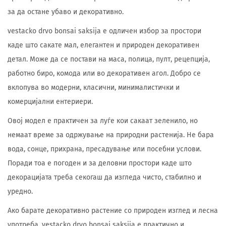
за да остане убаво и декоративно.
vestacko drvo bonsai saksija е одличен избор за простори
каде што сакате мал, елегантен и природен декоративен
детал. Може да се постави на маса, полица, пулт, рецепција,
работно биро, комода или во декоративен агол. Добро се
вклопува во модерни, класични, минималистички и
комерцијални ентериери.
Овој модел е практичен за луѓе кои сакаат зеленило, но
немаат време за одржување на природни растенија. Не бара
вода, сонце, прихрана, пресадување или посебни услови.
Поради тоа е погоден и за деловни простори каде што
декорацијата треба секогаш да изгледа чисто, стабилно и
уредно.
Ако барате декоративно растение со природен изглед и лесна
употреба, vestacko drvo bonsai saksija е практично и