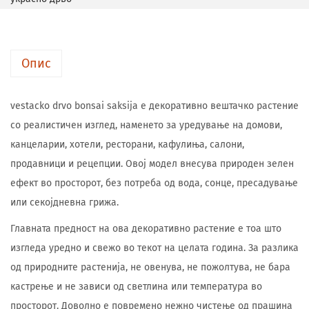
Опис
vestacko drvo bonsai saksija е декоративно вештачко растение
со реалистичен изглед, наменето за уредување на домови,
канцеларии, хотели, ресторани, кафулиња, салони,
продавници и рецепции. Овој модел внесува природен зелен
ефект во просторот, без потреба од вода, сонце, пресадување
или секојдневна грижа.
Главната предност на ова декоративно растение е тоа што
изгледа уредно и свежо во текот на целата година. За разлика
од природните растенија, не овенува, не пожолтува, не бара
кастрење и не зависи од светлина или температура во
просторот. Доволно е повремено нежно чистење од прашина