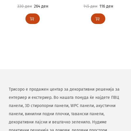
330
ден
264
ден
145
ден
116
ден
Трисоро е продажен центар за декоративни решенија за
ентериер и екстериер. Во нашата понуда ќе најдете ПВЦ
панели, 3D стиропорни панели, WPC панели, акустични
панели, винилни подни плочки, тавански панели,
декоративни лајсни и вештачко зеленило. Нудиме
практични решенија за домови, деловни простори,