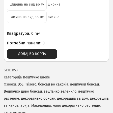
ширина
висина
Квадратура: 0 m²
Потребни панели: 0
ДОДАЈ ВО КОРПА
SKU:
D53
Категорија
Вештачко цвеќе
Ознаки:
D53
,
Trisoro
,
бонсаи во саксија
,
вештачки бонсаи
,
Вештачко дрво бонсаи
,
вештачко зеленило
,
вештачко
растение
,
декоративно бонсаи
,
декорација за дом
,
декорација
за канцеларија
,
Македонија
,
мало декоративно растение
,
украсно дрво