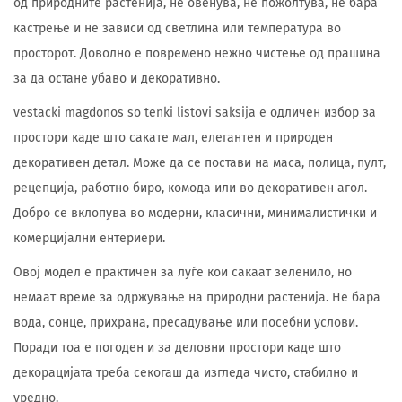
од природните растенија, не овенува, не пожолтува, не бара
кастрење и не зависи од светлина или температура во
просторот. Доволно е повремено нежно чистење од прашина
за да остане убаво и декоративно.
vestacki magdonos so tenki listovi saksija е одличен избор за
простори каде што сакате мал, елегантен и природен
декоративен детал. Може да се постави на маса, полица, пулт,
рецепција, работно биро, комода или во декоративен агол.
Добро се вклопува во модерни, класични, минималистички и
комерцијални ентериери.
Овој модел е практичен за луѓе кои сакаат зеленило, но
немаат време за одржување на природни растенија. Не бара
вода, сонце, прихрана, пресадување или посебни услови.
Поради тоа е погоден и за деловни простори каде што
декорацијата треба секогаш да изгледа чисто, стабилно и
уредно.