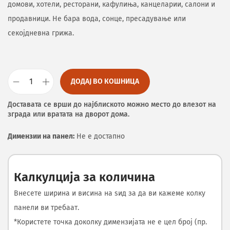
домови, хотели, ресторани, кафулиња, канцеларии, салони и
продавници. Не бара вода, сонце, пресадување или
секојдневна грижа.
ДОДАЈ ВО КОШНИЦА
Доставата се врши до најблиското можно место до влезот на
зграда или вратата на дворот дома.
Димензии на панел:
Не е достапно
Калкулција за количина
Внесете ширина и висина на ѕид за да ви кажеме колку
панели ви требаат.
*Користете точка доколку димензијата не е цел број (пр.