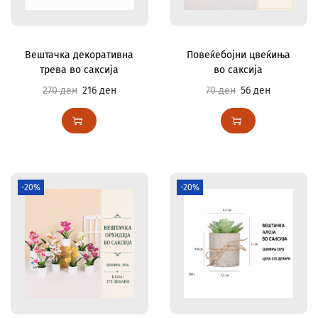
Вештачка декоративна
Повеќебојни цвеќиња
трева во саксија
во саксија
270
ден
216
ден
70
ден
56
ден
-20%
-20%