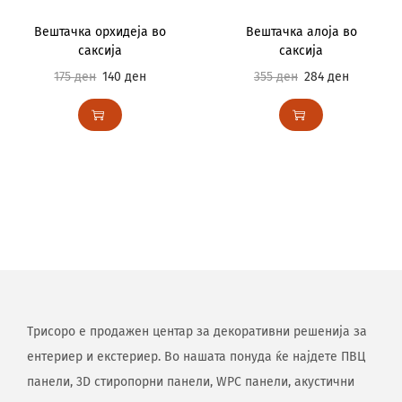
Вештачка орхидеја во
Вештачка алоја во
саксија
саксија
175
ден
140
ден
355
ден
284
ден
Трисоро е продажен центар за декоративни решенија за
ентериер и екстериер. Во нашата понуда ќе најдете ПВЦ
панели, 3D стиропорни панели, WPC панели, акустични