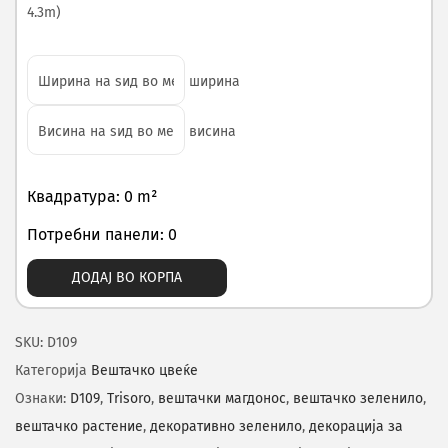
4.3m)
ширина
висина
Квадратура: 0 m²
Потребни панели: 0
ДОДАЈ ВО КОРПА
SKU:
D109
Категорија
Вештачко цвеќе
Ознаки:
D109
,
Trisoro
,
вештачки магдонос
,
вештачко зеленило
,
вештачко растение
,
декоративно зеленило
,
декорација за