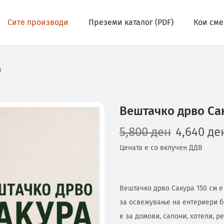
Сите производи
Преземи каталог (PDF)
Кои сме
м
Вештачко дрво Сак
5,800
ден
4,640
де
Цената е со вклучен ДДВ
Вештачко дрво Сакура 150 см е
за освежување на ентериери б
е за домови, салони, хотели, 