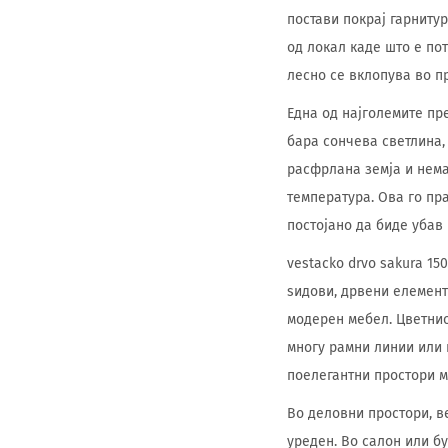
постави покрај гарнитур
од локал каде што е по
лесно се вклопува во п
Една од најголемите пре
бара сончева светлина, 
расфрлана земја и нема
температура. Ова го пр
постојано да биде убав 
vestacko drvo sakura 1
ѕидови, дрвени елементи
модерен мебел. Цветнио
многу рамни линии или 
поелегантни простори м
Во деловни простори, в
уреден. Во салон или б