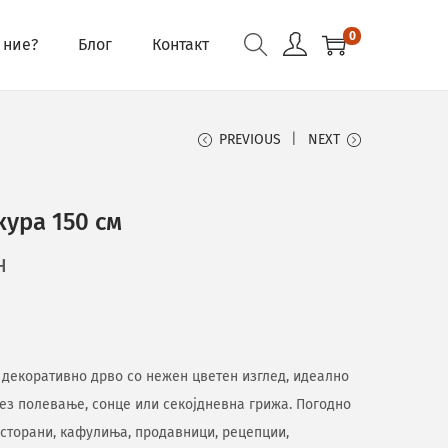
0
 ние?
Блог
Контакт
PREVIOUS
NEXT
ура 150 см
н
 декоративно дрво со нежен цветен изглед, идеално
ез полевање, сонце или секојдневна грижа. Погодно
ресторани, кафулиња, продавници, рецепции,