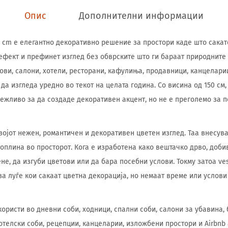
Опис
Дополнителни информации
50 cm е елегантно декоративно решение за простори каде што сакат
ефект и префинет изглед без обврските што ги бараат природните 
ови, салони, хотели, ресторани, кафулиња, продавници, канцелари
да изгледа уредно во текот на целата година. Со висина од 150 см
ежливо за да создаде декоративен акцент, но не е преголемо за 
својот нежен, романтичен и декоративен цветен изглед. Таа внесув
топлина во просторот. Кога е изработена како вештачко дрво, доби
не, да изгуби цветови или да бара посебни услови. Токму затоа ves
а луѓе кои сакаат цветна декорација, но немаат време или услов
ористи во дневни соби, ходници, спални соби, салони за убавина, 
отелски соби, рецепции, канцеларии, изложбени простори и Airbnb