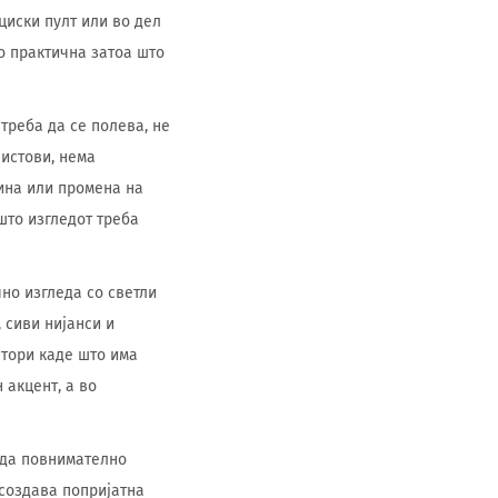
пциски пулт или во дел
о практична затоа што
треба да се полева, не
листови, нема
ина или промена на
што изгледот треба
но изгледа со светли
 сиви нијанси и
стори каде што има
 акцент, а во
еда повнимателно
 создава попријатна