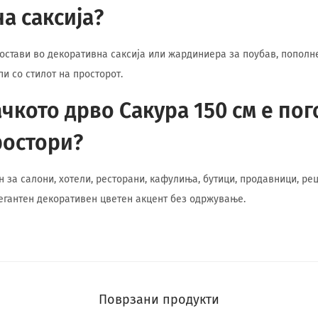
а саксија?
постави во декоративна саксија или жардиниера за поубав, пополн
и со стилот на просторот.
чкото дрво Сакура 150 см е пог
ростори?
ен за салони, хотели, ресторани, кафулиња, бутици, продавници, р
егантен декоративен цветен акцент без одржување.
Поврзани продукти