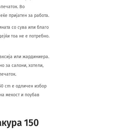
впечаток. Во
еќе пријатен за работа.
ната со сува или благо
ејќи тоа не е потребно.
аксија или жардиниера.
но за салони, хотели,
печаток.
150 cm е одличен избор
на мекост и поубав
акура 150