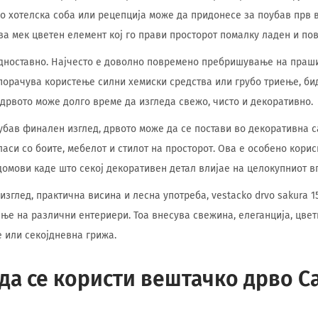
Во хотелска соба или рецепција може да придонесе за поубав прв 
ва мек цветен елемент кој го прави просторот помалку ладен и пов
дноставно. Најчесто е доволно повремено пребришување на праши
порачува користење силни хемиски средства или грубо триење, бид
дрвото може долго време да изгледа свежо, чисто и декоративно.
убав финален изглед, дрвото може да се постави во декоративна с
ласи со боите, мебелот и стилот на просторот. Ова е особено корис
домови каде што секој декоративен детал влијае на целокупниот в
изглед, практична висина и лесна употреба, vestacko drvo sakura 
ње на различни ентериери. Тоа внесува свежина, елеганција, цвет
е или секојдневна грижа.
да се користи вештачко дрво С