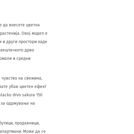
е да внесете цветна
растенија. Овој модел е
и и други простори каде
, вештачкото дрво
помали и средни
а чувство на свежина,
вате убав цветен ефект
tacko drvo sakura 150
и за одржување на
бутици, продавници,
 апартмани. Може да се