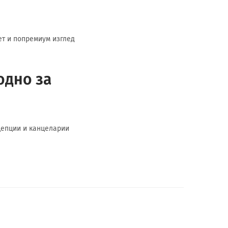
ет и попремиум изглед
одно за
ецепции и канцеларии