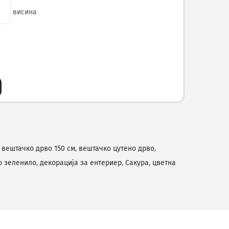
висина
,
вештачко дрво 150 см
,
вештачко цутено дрво
,
о зеленило
,
декорација за ентериер
,
Сакура
,
цветна