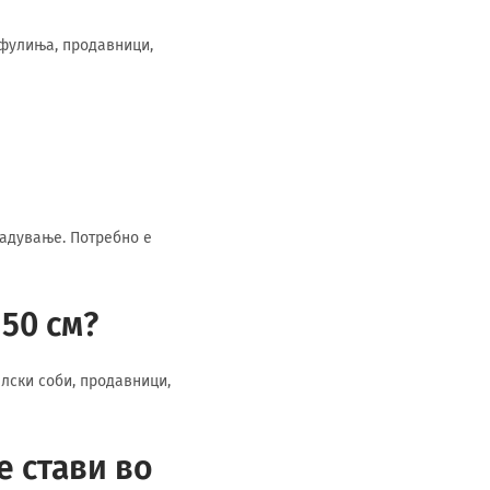
афулиња, продавници,
садување. Потребно е
150 см?
елски соби, продавници,
е стави во