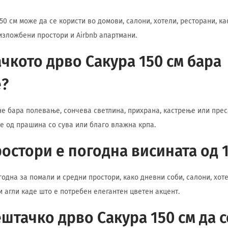
50 см може да се користи во домови, салони, хотели, ресторани, к
изложбени простори и Airbnb апартмани.
чкото дрво Сакура 150 см бара
?
не бара полевање, сончева светлина, прихрана, кастрење или пре
 од прашина со сува или благо влажна крпа.
ростори е погодна висината од 
годна за помали и средни простори, како дневни соби, салони, хот
 агли каде што е потребен елегантен цветен акцент.
штачко дрво Сакура 150 см да с