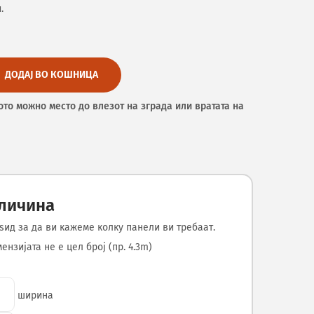
.
ДОДАЈ ВО КОШНИЦА
ото можно место до влезот на зграда или вратата на
оличина
ѕид за да ви кажеме колку панели ви требаат.
нзијата не е цел број (пр. 4.3m)
ширина