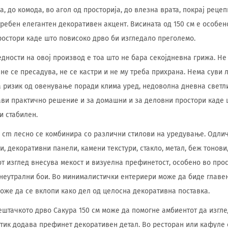
а, до комода, во агол од просторија, до влезна врата, покрај реце
требен елегантен декоративен акцент. Висината од 150 см е особен
ростори каде што повисоко дрво би изгледало преголемо.
дности на овој производ е тоа што не бара секојдневна грижа. Не 
не се пресадува, не се кастри и не му треба прихрана. Нема суви 
 ризик од овенување поради клима уред, недоволна дневна светл
ави практично решение и за домашни и за деловни простори каде 
и стабилен.
50 cm лесно се комбинира со различни стилови на уредување. Одлич
, декоративни панели, камени текстури, стакло, метал, беж тонови,
т изглед внесува мекост и визуелна префинетост, особено во про
неутрални бои. Во минималистички ентериери може да биде главен
оже да се вклопи како дел од целосна декоративна поставка.
ештачкото дрво Сакура 150 см може да помогне амбиентот да изгл
утик додава префинет декоративен детал. Во ресторан или кафуле