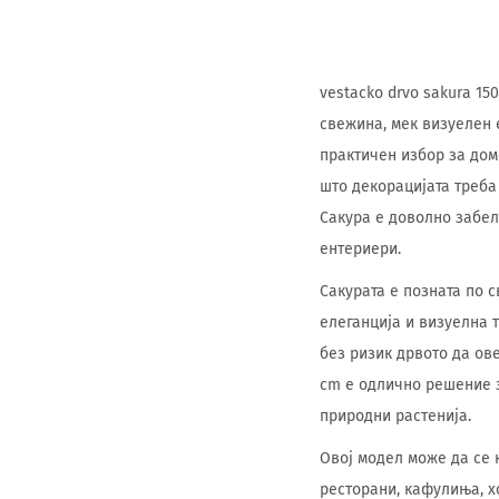
vestacko drvo sakura 1
свежина, мек визуелен 
практичен избор за дом
што декорацијата треба 
Сакура е доволно забел
ентериери.
Сакурата е позната по 
елеганција и визуелна 
без ризик дрвото да ове
cm е одлично решение з
природни растенија.
Овој модел може да се к
ресторани, кафулиња, х