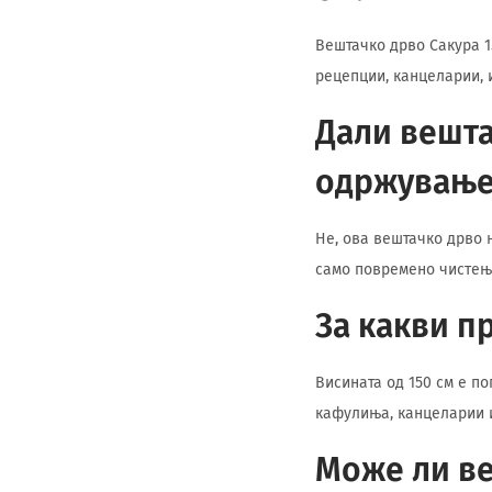
Вештачко дрво Сакура 1
рецепции, канцеларии, 
Дали вешта
одржување
Не, ова вештачко дрво 
само повремено чистење
За какви п
Висината од 150 см е по
кафулиња, канцеларии и
Може ли ве