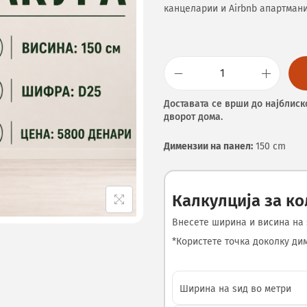
канцеларии и Airbnb апартмани
Доставата се врши до најблиск
дворот дома.
Димензии на панел:
150 cm
Калкулција за к
Внесете ширина и висина на 
*Користете точка доколку диме