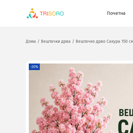
Почетна
Дома
/
Вештачки дрва
/
Вештачко дрво Сакура 150 с
-20%