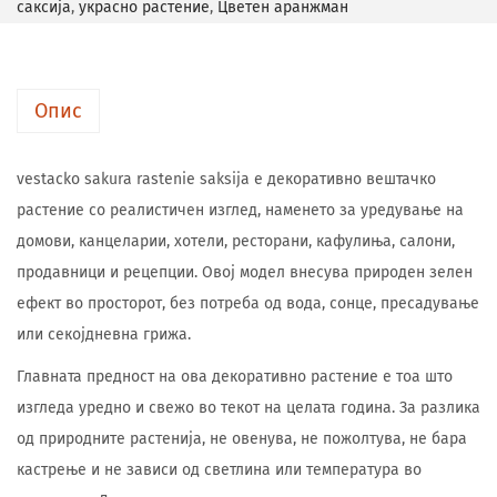
саксија
,
украсно растение
,
Цветен аранжман
Опис
vestacko sakura rastenie saksija е декоративно вештачко
растение со реалистичен изглед, наменето за уредување на
домови, канцеларии, хотели, ресторани, кафулиња, салони,
продавници и рецепции. Овој модел внесува природен зелен
ефект во просторот, без потреба од вода, сонце, пресадување
или секојдневна грижа.
Главната предност на ова декоративно растение е тоа што
изгледа уредно и свежо во текот на целата година. За разлика
од природните растенија, не овенува, не пожолтува, не бара
кастрење и не зависи од светлина или температура во