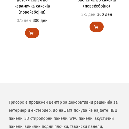
детски солзи во
растение во саксија
керамичка саксија
(повеќебојно)
(повеќебојни)
375
ден
300
ден
375
ден
300
ден
Трисоро е продажен центар за декоративни решенија за
ентериер и екстериер. Во нашата понуда ќе најдете ПВЦ
панели, 3D стиропорни панели, WPC панели, акустични
панели, винилни подни плочки, тавански панели,