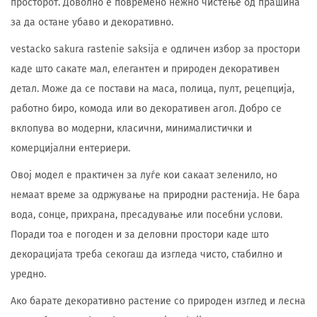
просторот. Доволно е повремено нежно чистење од прашина
за да остане убаво и декоративно.
vestacko sakura rastenie saksija е одличен избор за простори
каде што сакате мал, елегантен и природен декоративен
детал. Може да се постави на маса, полица, пулт, рецепција,
работно биро, комода или во декоративен агол. Добро се
вклопува во модерни, класични, минималистички и
комерцијални ентериери.
Овој модел е практичен за луѓе кои сакаат зеленило, но
немаат време за одржување на природни растенија. Не бара
вода, сонце, прихрана, пресадување или посебни услови.
Поради тоа е погоден и за деловни простори каде што
декорацијата треба секогаш да изгледа чисто, стабилно и
уредно.
Ако барате декоративно растение со природен изглед и лесна