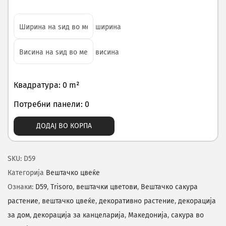
ширина
висина
Квадратура: 0 m²
Потребни панели: 0
ДОДАЈ ВО КОРПА
SKU:
D59
Категорија
Вештачко цвеќе
Ознаки:
D59
,
Trisoro
,
вештачки цветови
,
Вештачко сакура
растение
,
вештачко цвеќе
,
декоративно растение
,
декорација
за дом
,
декорација за канцеларија
,
Македонија
,
сакура во