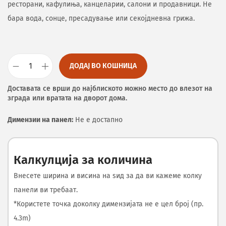
ресторани, кафулиња, канцеларии, салони и продавници. Не
бара вода, сонце, пресадување или секојдневна грижа.
ДОДАЈ ВО КОШНИЦА
Доставата се врши до најблиското можно место до влезот на
зграда или вратата на дворот дома.
Димензии на панел:
Не е достапно
Калкулција за количина
Внесете ширина и висина на ѕид за да ви кажеме колку
панели ви требаат.
*Користете точка доколку димензијата не е цел број (пр.
4.3m)