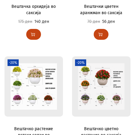
Вештачка орхидеја во
Вештачки цветен
саксија
аранжман во саксија
175
ден
140
ден
70
ден
56
ден
-20%
-20%
Вештачко растение
Вештачко цветно