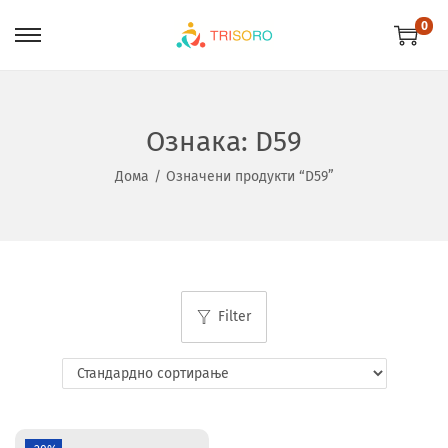
0
Ознака:
D59
Дома
/
Означени продукти “D59”
Filter