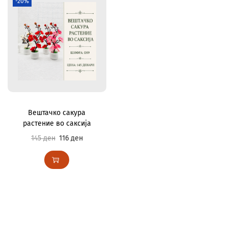
-20%
Вештачко сакура
растение во саксија
145
ден
116
ден