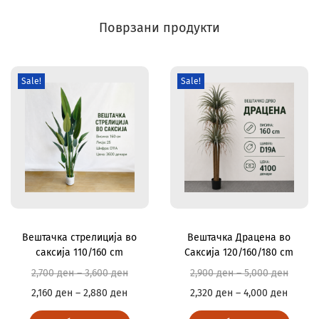
Поврзани продукти
Sale!
Sale!
Вештачка стрелиција во
Вештачка Драцена во
саксија 110/160 cm
Саксија 120/160/180 cm
2,700
ден
–
3,600
ден
2,900
ден
–
5,000
ден
2,160
ден
–
2,880
ден
2,320
ден
–
4,000
ден