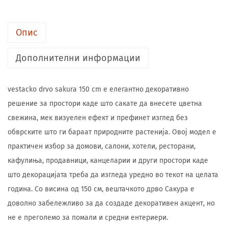
Опис
Дополнителни информации
vestacko drvo sakura 150 cm е елегантно декоративно
решение за простори каде што сакате да внесете цветна
свежина, мек визуелен ефект и префинет изглед без
обврските што ги бараат природните растенија. Овој модел е
практичен избор за домови, салони, хотели, ресторани,
кафулиња, продавници, канцеларии и други простори каде
што декорацијата треба да изгледа уредно во текот на целата
година. Со висина од 150 см, вештачкото дрво Сакура е
доволно забележливо за да создаде декоративен акцент, но
не е преголемо за помали и средни ентериери.