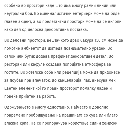
особено во простори каде што има многу рамни линии или
неутрални бои. Во минималистички ентериери може да биде
главен акцент, а во поелегантни простори може да се вклопи
како дел од целосна декоративна поставка.
Во деловни простори, вештачкото дрво Сакура 150 см може да
помогне амбиентот да изгледа повнимателно уреден. Во
салон или бутик додава префинет декоративен детал. Во
ресторан или кафуле создава попријатна атмосфера за
гостите. Во хотелска соба или рецепција може да придонесе
за поубав прв впечаток. Во канцеларија, пак, внесува мек
цветен елемент кој го прави просторот помалку ладен и
повеќе пријатен за работа.
Одржувањето е многу едноставно. Најчесто е доволно
повремено пребришување на прашината со сува или благо
влажна крпа. Не се препорачува користење силни хемиски