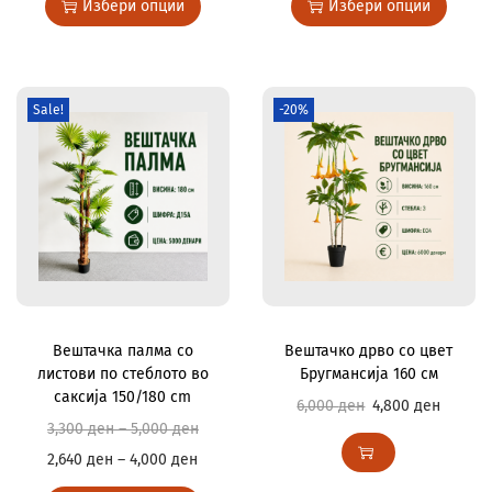
Избери опции
Избери опции
Sale!
-20%
Вештачка палма со
Вештачко дрво со цвет
листови по стеблото во
Бругмансија 160 см
саксија 150/180 cm
6,000
ден
4,800
ден
3,300
ден
–
5,000
ден
2,640
ден
–
4,000
ден