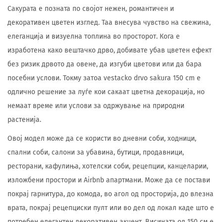
Сакурата е позната по својот нежен, романтичен и
декоративен цветен изглед. Таа внесува чувство на свежина,
елеганција и визуелна топлина во просторот. Кога е
изработена како вештачко дрво, добивате убав цветен ефект
без ризик дрвото да овене, да изгуби цветови или да бара
посебни услови. Токму затоа vestacko drvo sakura 150 cm е
одлично решение за луѓе кои сакаат цветна декорација, но
немаат време или услови за одржување на природни
растенија.
Овој модел може да се користи во дневни соби, ходници,
спални соби, салони за убавина, бутици, продавници,
ресторани, кафулиња, хотелски соби, рецепции, канцеларии,
изложбени простори и Airbnb апартмани. Може да се постави
покрај гарнитура, до комода, во агол од просторија, до влезна
врата, покрај рецепциски пулт или во дел од локал каде што е
потребен елегантен декоративен акцент. Висината од 150 см е