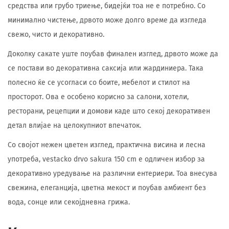
средства или грубо триење, бидејќи тоа не е потребно. Со
минимално чистење, дрвото може долго време да изгледа
свежо, чисто и декоративно.
Доколку сакате уште поубав финален изглед, дрвото може да
се постави во декоративна саксија или жардиниера. Така
полесно ќе се усогласи со боите, мебелот и стилот на
просторот. Ова е особено корисно за салони, хотели,
ресторани, рецепции и домови каде што секој декоративен
детал влијае на целокупниот впечаток.
Со својот нежен цветен изглед, практична висина и лесна
употреба, vestacko drvo sakura 150 cm е одличен избор за
декоративно уредување на различни ентериери. Тоа внесува
свежина, елеганција, цветна мекост и поубав амбиент без
вода, сонце или секојдневна грижа.