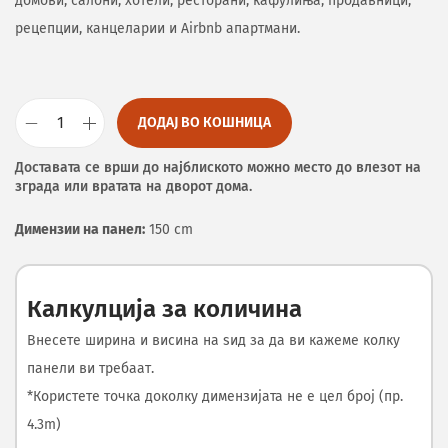
домови, салони, хотели, ресторани, кафулиња, продавници,
рецепции, канцеларии и Airbnb апартмани.
ДОДАЈ ВО КОШНИЦА
Доставата се врши до најблиското можно место до влезот на
зграда или вратата на дворот дома.
Димензии на панел:
150 cm
Калкулција за количина
Внесете ширина и висина на ѕид за да ви кажеме колку
панели ви требаат.
*Користете точка доколку димензијата не е цел број (пр.
4.3m)