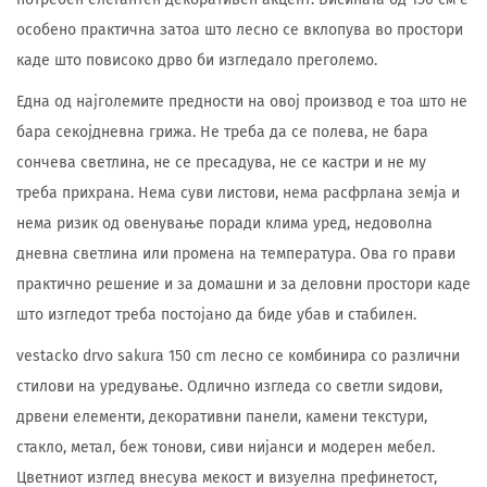
особено практична затоа што лесно се вклопува во простори
каде што повисоко дрво би изгледало преголемо.
Една од најголемите предности на овој производ е тоа што не
бара секојдневна грижа. Не треба да се полева, не бара
сончева светлина, не се пресадува, не се кастри и не му
треба прихрана. Нема суви листови, нема расфрлана земја и
нема ризик од овенување поради клима уред, недоволна
дневна светлина или промена на температура. Ова го прави
практично решение и за домашни и за деловни простори каде
што изгледот треба постојано да биде убав и стабилен.
vestacko drvo sakura 150 cm лесно се комбинира со различни
стилови на уредување. Одлично изгледа со светли ѕидови,
дрвени елементи, декоративни панели, камени текстури,
стакло, метал, беж тонови, сиви нијанси и модерен мебел.
Цветниот изглед внесува мекост и визуелна префинетост,