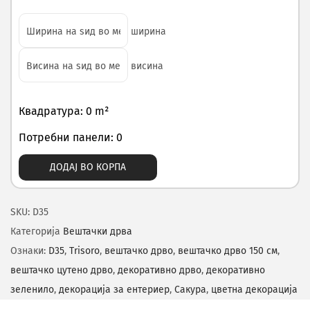
ширина
висина
Квадратура: 0 m²
Потребни панели: 0
ДОДАЈ ВО КОРПА
SKU:
D35
Категорија
Вештачки дрва
Ознаки:
D35
,
Trisoro
,
вештачко дрво
,
вештачко дрво 150 см
,
вештачко цутено дрво
,
декоративно дрво
,
декоративно
зеленило
,
декорација за ентериер
,
Сакура
,
цветна декорација