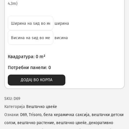
4.3m)
ширина
висина
Квадратура: 0 m²
Потребни панели: 0
ДОДАЈ ВО КОРПА
SKU:
D69
Категорија
Вештачко цвеќе
Ознаки:
D69
,
Trisoro
,
бела керамичка саксија
,
вештачки детски
солзи
,
вештачко растение
,
вештачко цвеќе
,
декоративно