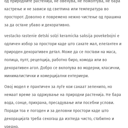
од природните растенија, не овенува, не пожолтува, не бара
кастрење и не зависи од светлина или температура во
просторот. Доволно е повремено нежно чистење од прашина
за да остане убаво и декоративно.
vestacko rastenie detski solzi keramicka saksija povekebojni е
одличен избор за простори каде што сакате мал, елегантен и
природен декоративен детал. Може да се постави на маса,
полица, пулт, рецепција, работно биро, комода или во
декоративен агол. Добро се вклопува во модерни, класични,
минималистички и комерцијални ентериери.
Овој модел е практичен за луѓе кои сакаат зеленило, но
немаат време за одржување на природни растенија. Не бара
вода, сонце, прихрана, пресадување или посебни услови.
Поради тоа е погоден и за деловни простори каде што
декорацијата треба секогаш да изгледа чисто, стабилно и
уредно.