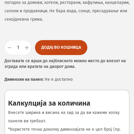
погодно за домови, хотели, ресторани, кафулиња, канцеларии,
салони и продавници. Не бара вода, сонце, пресадување или
секојдневна грижа.
ДОДАЈ ВО КОШНИЦА
Доставата се врши до најблиското можно место до влезот на
зграда или вратата на дворот дома.
Димензии на панел:
Не е достапно
Калкулција за количина
Внесете ширина и висина на ѕид за да ви кажеме колку
панели ви требаат.
*Користете точка доколку димензијата не е цел број (пр.