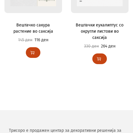
Вештачко сакура
Вештачки еукалиптус со
растение во саксија
округли листови во
саксија
145
ден
116
ден
330
ден
264
ден
Трисоро е продажен центар за декоративни решенија за