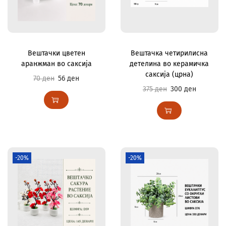
Вештачки цветен
Вештачка четирилисна
аранжман во саксија
детелина во керамичка
саксија (црна)
70
ден
56
ден
375
ден
300
ден
-20%
-20%