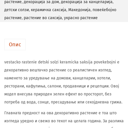
растение
,
декорација за дом
,
декорација за канцеларија
,
детски солзи
,
керамичка саксија
,
Македонија
,
повеќебојно
растение
,
растение во саксија
,
украсно растение
Опис
vestacko rastenie detski solzi keramicka saksija povekebojni е
декоративно вештачко растение со реалистичен изглед,
наменето за уредување на домови, канцеларии, хотели,
ресторани, кафулиња, салони, продавници и рецепции. Овој
модел внесува природен зелен ефект во просторот, без
потреба од вода, сонце, пресадување или секојдневна грижа.
Главната предност на ова декоративно растение е тоа што
изгледа уредно и свежо во текот на целата година. За разлика