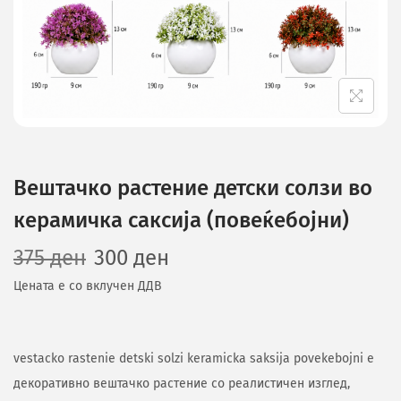
Вештачко растение детски солзи во
керамичка саксија (повеќебојни)
375
ден
300
ден
Цената е со вклучен ДДВ
vestacko rastenie detski solzi keramicka saksija povekebojni е
декоративно вештачко растение со реалистичен изглед,