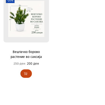
-20%
Вештачко борово
растение во саксија
250
ден
200
ден