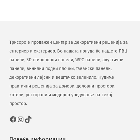
Трисоро е продажен центар за декоративни решенија за
ентериер и екстериер. Во нашата понуда ќе најдете ПВЦ
панели, 3D стиропорни панели, WPC панели, акустични
панели, винилни подни плочки, тавански панели,
декоративни лајсни и вештачко зеленило. Нудиме
практични решенија за домови, деловни простори,
хотели, ресторани и модерно уредување на секој
простор.
Повеќе информации