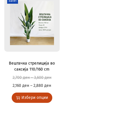
Sale!
Вештачка стрелиција во
саксија 110/160 cm
2,700
ден
–
3,600
ден
2,160
ден
–
2,880
ден
Избери опции