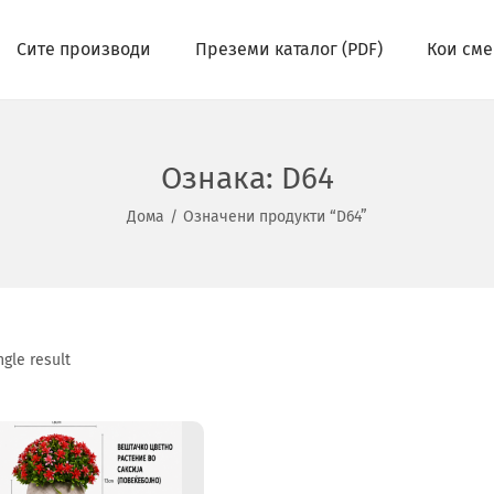
Сите производи
Преземи каталог (PDF)
Кои сме
Ознака:
D64
Дома
/
Означени продукти “D64”
gle result