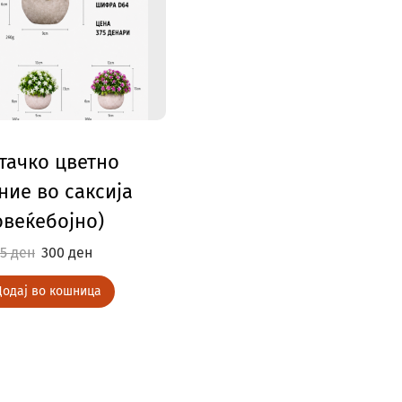
тачко цветно
ние во саксија
овеќебојно)
75
ден
300
ден
Додај во кошница