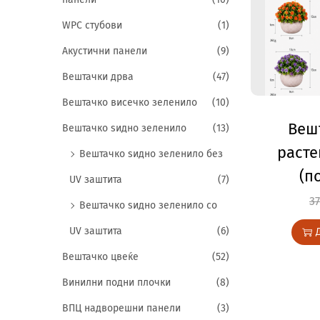
WPC стубови
(1)
Акустични панели
(9)
Вештачки дрва
(47)
Вештачко висечко зеленило
(10)
Веш
Вештачко ѕидно зеленило
(13)
расте
Вештачко ѕидно зеленило без
(п
UV заштита
(7)
3
Вештачко ѕидно зеленило со
UV заштита
(6)
Вештачко цвеќе
(52)
Винилни подни плочки
(8)
ВПЦ надворешни панели
(3)