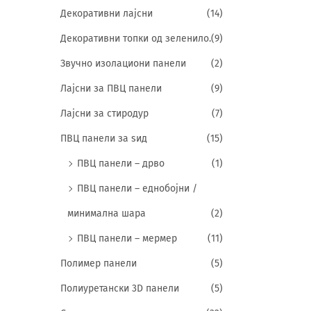
Декоративни лајсни
(14)
Декоративни топки од зеленило.
(9)
Звучно изолациони панели
(2)
Лајсни за ПВЦ панели
(9)
Лајсни за стиродур
(7)
ПВЦ панели за ѕид
(15)
ПВЦ панели – дрво
(1)
ПВЦ панели – еднобојни /
минимална шара
(2)
ПВЦ панели – мермер
(11)
Полимер панели
(5)
Полиуретански 3D панели
(5)