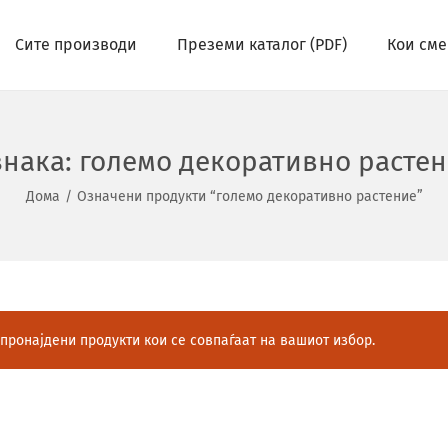
Сите производи
Преземи каталог (PDF)
Кои сме
знака:
големо декоративно расте
Дома
/
Означени продукти “големо декоративно растение”
пронајдени продукти кои се совпаѓаат на вашиот избор.