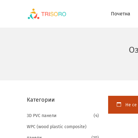
Почетна
О
Категории
Не се 
3D PVC панели
(4)
WPC (wood plastic composite)
панели
(10)