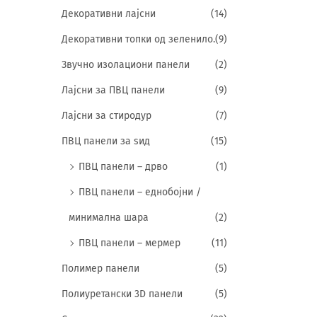
Декоративни лајсни
(14)
Декоративни топки од зеленило.
(9)
Звучно изолациони панели
(2)
Лајсни за ПВЦ панели
(9)
Лајсни за стиродур
(7)
ПВЦ панели за ѕид
(15)
ПВЦ панели – дрво
(1)
ПВЦ панели – еднобојни /
минимална шара
(2)
ПВЦ панели – мермер
(11)
Полимер панели
(5)
Полиуретански 3D панели
(5)