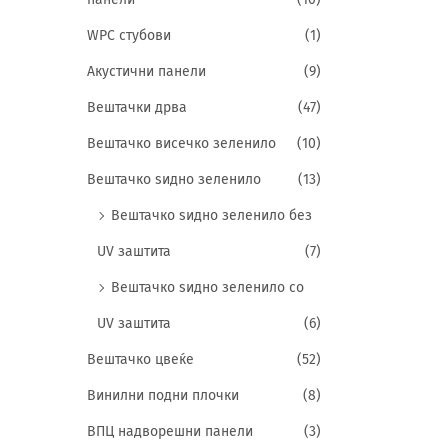
WPC стубови
(1)
Акустични панели
(9)
Вештачки дрва
(47)
Вештачко висечко зеленило
(10)
Вештачко ѕидно зеленило
(13)
Вештачко ѕидно зеленило без
UV заштита
(7)
Вештачко ѕидно зеленило со
UV заштита
(6)
Вештачко цвеќе
(52)
Винилни подни плочки
(8)
ВПЦ надворешни панели
(3)