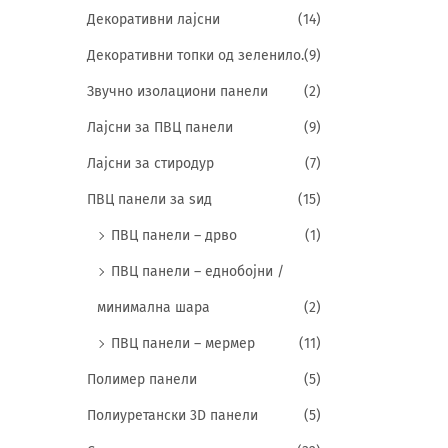
Декоративни лајсни
(14)
Декоративни топки од зеленило.
(9)
Звучно изолациони панели
(2)
Лајсни за ПВЦ панели
(9)
Лајсни за стиродур
(7)
ПВЦ панели за ѕид
(15)
ПВЦ панели – дрво
(1)
ПВЦ панели – еднобојни /
минимална шара
(2)
ПВЦ панели – мермер
(11)
Полимер панели
(5)
Полиуретански 3D панели
(5)