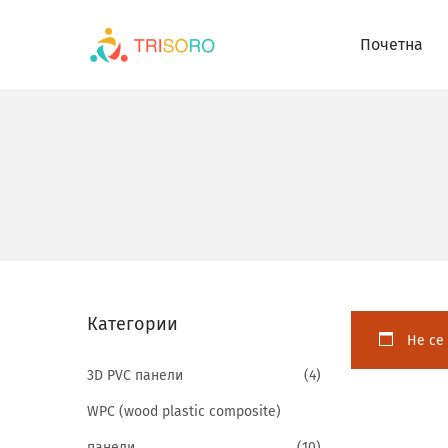
Почетна
Категории
Не се 
3D PVC панели
(4)
WPC (wood plastic composite)
панели
(10)