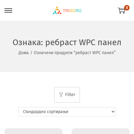
0
Ознака:
ребраст WPC панел
Дома
/
Означени продукти “ребраст WPC панел”
Filter