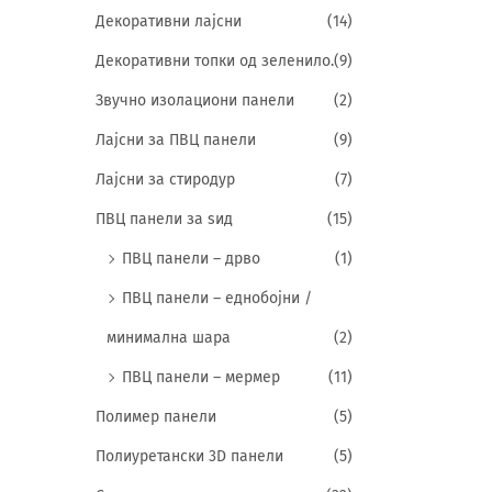
Декоративни лајсни
(14)
Декоративни топки од зеленило.
(9)
Звучно изолациони панели
(2)
Лајсни за ПВЦ панели
(9)
Лајсни за стиродур
(7)
ПВЦ панели за ѕид
(15)
ПВЦ панели – дрво
(1)
ПВЦ панели – еднобојни /
минимална шара
(2)
ПВЦ панели – мермер
(11)
Полимер панели
(5)
Полиуретански 3D панели
(5)