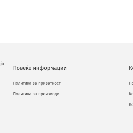
ја
Повеќе информации
К
Политика за приватност
П
Политика за производи
К
К