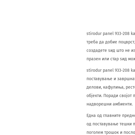
stirodur panel 933-208 
треба да добие поцврст
создадете ѕид што не из
празен или стар ѕид мо
stirodur panel 933-208 
поставување и завршнат
делови, кафулиња, рест
објекти. Поради својот
надворешни амбиенти.
Една од главните предно
од поставување тешки п
поголем трошок и посло