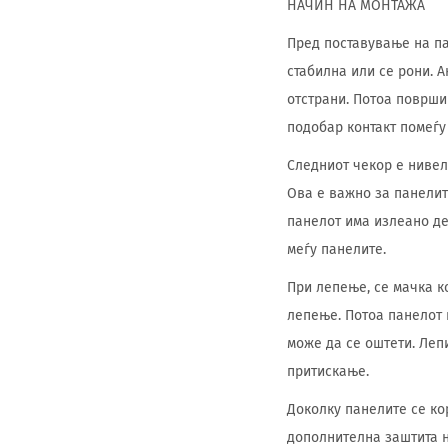
НАЧИН НА МОНТАЖА
Пред поставување на па
стабилна или се рони. А
отстрани. Потоа површи
подобар контакт помеѓу 
Следниот чекор е нивел
Ова е важно за панелит
панелот има излеано дел
меѓу панелите.
При лепење, се мачка к
лепење. Потоа панелот н
може да се оштети. Леп
притискање.
Доколку панелите се ко
дополнителна заштита н