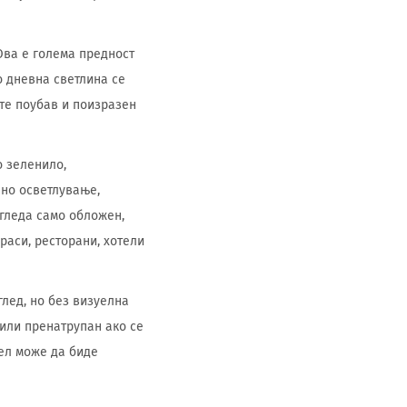
Ова е голема предност
о дневна светлина се
те поубав и поизразен
о зеленило,
шно осветлување,
згледа само обложен,
раси, ресторани, хотели
глед, но без визуелна
 или пренатрупан ако се
дел може да биде