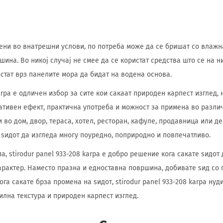
ени во внатрешни услови, по потреба може да се бришат со влажн
ина. Во никој случај не смее да се користат средства што се на н
истат врз панелите мора да бидат на водена основа.
karpa е одличен избор за сите кои сакаат природен карпест изглед, 
ративен ефект, практична употреба и можност за примена во разли
 во дом, двор, тераса, хотел, ресторан, кафуле, продавница или де
ѕидот да изгледа многу поуредно, поприродно и повпечатливо.
па, stirodur panel 933-208 karpa е добро решение кога сакате ѕидот 
рактер. Наместо празна и едноставна површина, добивате ѕид со п
ога сакате брза промена на ѕидот, stirodur panel 933-208 karpa нуд
илна текстура и природен карпест изглед.