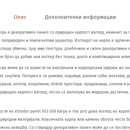
Опис
Дополнителни информации
karpa е декоративен панел со природен карпест изглед, наменет за
, поприроден и повпечатлив карактер. Изгледот на карпа е одличен
гледа обично, туку има текстура, длабочина и силен декоративен е
же брзо да добие нов изглед без тешка, долга и комплицирана изве
karpa може да се користи на внатрешни и надворешни ѕидови, во за
а заштита. Погоден е за домови, ходници, дневни соби, влезови, д
орани, хотели, апартмани, Airbnb простори, продавници, салони и 
 природен карпест изглед, лесно се вклопува во модерни, рустични
сти на stirodur panel 933-208 karpa е тоа што дава изглед на карп
риродни материјали. Класичната карпа или камена облога често б
жена изведба. Со стиродур декоративен панел може да се постиг