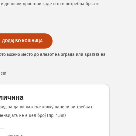
 и деловни простори каде што е потребна брза и
ДОДАЈ ВО КОШНИЦА
ото можно место до влезот на зграда или вратата на
2 cm
оличина
ѕид за да ви кажеме колку панели ви требаат.
нзијата не е цел број (пр. 4.3m)