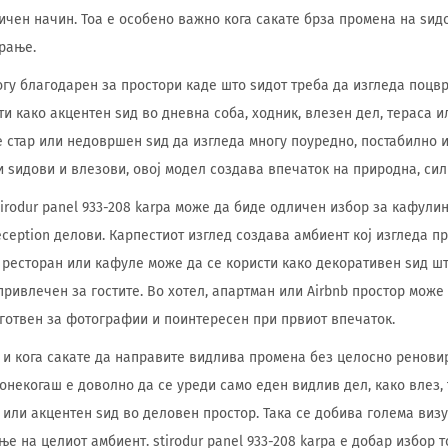
ичен начин. Тоа е особено важно кога сакате брза промена на ѕидо
рање.
огу благодарен за простори каде што ѕидот треба да изгледа поцв
ти како акцентен ѕид во дневна соба, ходник, влезен дел, тераса 
 стар или недовршен ѕид да изгледа многу поуредно, постабилно и
 ѕидови и влезови, овој модел создава впечаток на природна, си
irodur panel 933-208 karpa може да биде одличен избор за кафулињ
eception делови. Карпестиот изглед создава амбиент кој изгледа п
 ресторан или кафуле може да се користи како декоративен ѕид шт
привлечен за гостите. Во хотел, апартман или Airbnb простор може
готвен за фотографии и поинтересен при првиот впечаток.
 и кога сакате да направите видлива промена без целосно ренови
Понекогаш е доволно да се уреди само еден видлив дел, како влез,
или акцентен ѕид во деловен простор. Така се добива голема виз
 на целиот амбиент. stirodur panel 933-208 karpa е добар избор т