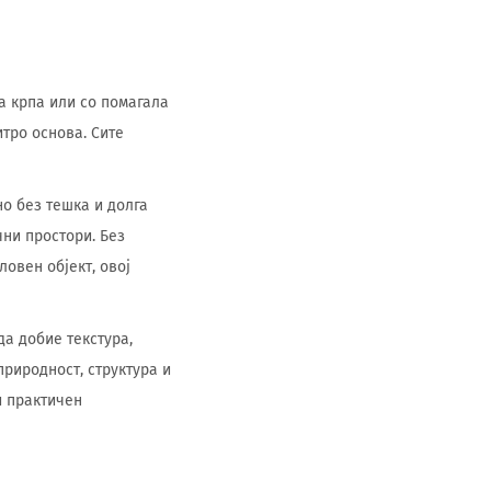
а крпа или со помагала
итро основа. Сите
но без тешка и долга
чни простори. Без
ловен објект, овој
да добие текстура,
риродност, структура и
и практичен