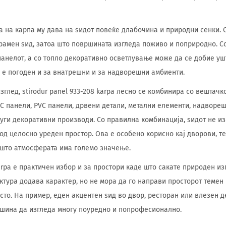
а на карпа му дава на ѕидот повеќе длабочина и природни сенки. 
рамен ѕид, затоа што површината изгледа поживо и поприродно. С
панелот, а со топло декоративно осветлување може да се добие уш
л е погоден и за внатрешни и за надворешни амбиенти.
зглед, stirodur panel 933-208 karpa лесно се комбинира со вештачк
C панели, PVC панели, дрвени детали, метални елементи, надворе
уги декоративни производи. Со правилна комбинација, ѕидот не и
од целосно уреден простор. Ова е особено корисно кај дворови, те
 што атмосферата има големо значење.
karpa е практичен избор и за простори каде што сакате природен из
уктура додава карактер, но не мора да го направи просторот темен
сто. На пример, еден акцентен ѕид во двор, ресторан или влезен 
ршина да изгледа многу поуредно и попрофесионално.