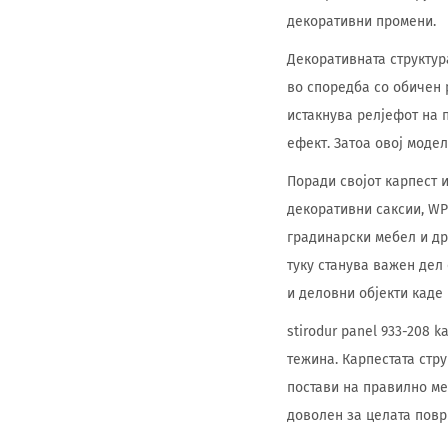
декоративни промени.
Декоративната структур
во споредба со обичен 
истакнува релјефот на 
ефект. Затоа овој моде
Поради својот карпест и
декоративни саксии, WP
градинарски мебел и др
туку станува важен дел 
и деловни објекти каде
stirodur panel 933-208 
тежина. Карпестата стр
постави на правилно ме
доволен за целата пов