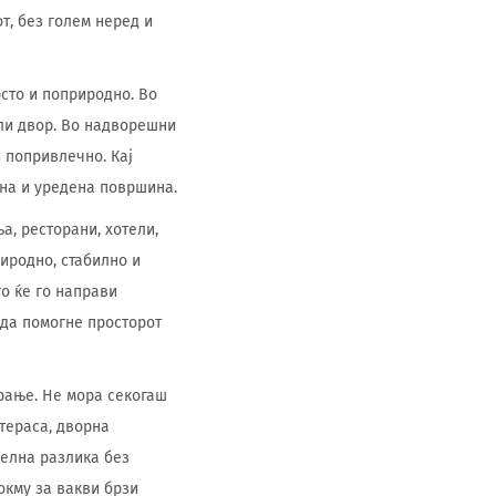
т, без голем неред и
рсто и поприродно. Во
или двор. Во надворешни
 попривлечно. Кај
лна и уредена површина.
а, ресторани, хотели,
риродно, стабилно и
о ќе го направи
 да помогне просторот
рање. Не мора секогаш
 тераса, дворна
уелна разлика без
окму за вакви брзи