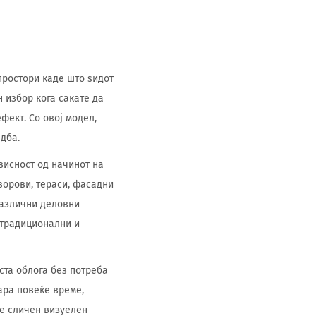
 простори каде што ѕидот
 избор кога сакате да
фект. Со овој модел,
дба.
висност од начинот на
ворови, тераси, фасадни
различни деловни
, традиционални и
еста облога без потреба
ара повеќе време,
не сличен визуелен