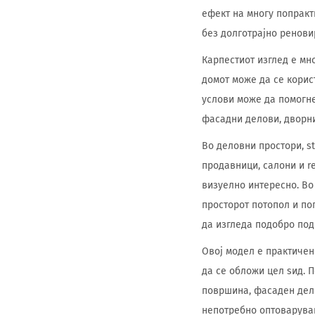
ефект на многу попракт
без долготрајно ренови
Карпестиот изглед е мн
домот може да се корис
услови може да помогне
фасадни делови, дворни
Во деловни простори, st
продавници, салони и r
визуелно интересно. Во
просторот потопол и по
да изгледа подобро под
Овој модел е практичен
да се обложи цел ѕид. 
површина, фасаден дел 
непотребно оптоварување