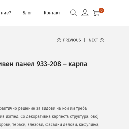
0
 ние?
Блог
Контакт
PREVIOUS
NEXT
вен панел 933-208 – карпа
 практично решение за ѕидови на кои им треба
ив изглед. Со декоративна карпеста структура, овој
орови, тераси, влезови, фасадни делови, кафулиња,