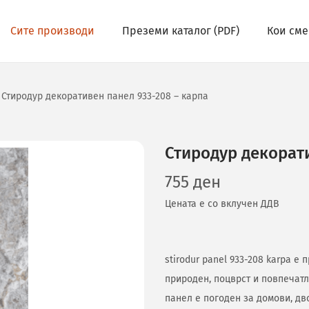
Сите производи
Преземи каталог (PDF)
Кои сме
Стиродур декоративен панел 933-208 – карпа
Стиродур декорати
755
ден
Цената е со вклучен ДДВ
stirodur panel 933-208 karpa е
природен, поцврст и повпечатл
панел е погоден за домови, дв