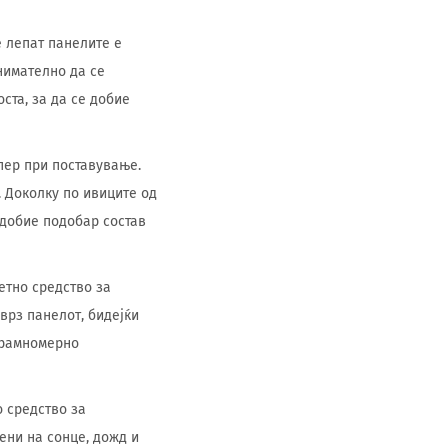
е лепат панелите е
внимателно да се
ста, за да се добие
пер при поставување.
 Доколку по ивиците од
 добие подобар состав
етно средство за
 врз панелот, бидејќи
и рамномерно
о средство за
ени на сонце, дожд и