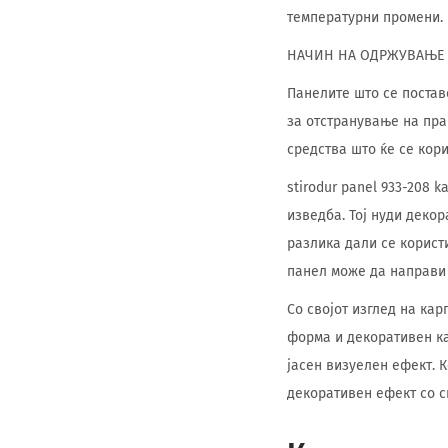
температурни промени.
НАЧИН НА ОДРЖУВАЊЕ
Панелите што се постав
за отстранување на праш
средства што ќе се кор
stirodur panel 933-208 
изведба. Тој нуди деко
разлика дали се користи
панел може да направи 
Со својот изглед на кар
форма и декоративен ка
јасен визуелен ефект. К
декоративен ефект со с