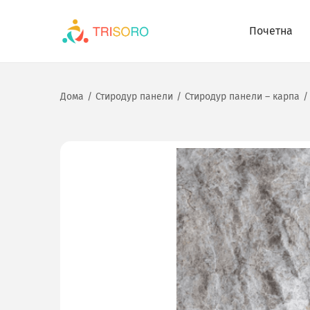
Почетна
Дома
/
Стиродур панели
/
Стиродур панели – карпа
/