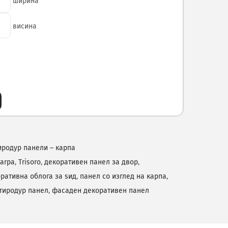
ширина
висина
иродур панели – карпа
karpa
,
Trisoro
,
декоративен панел за двор
,
ративна облога за ѕид
,
панел со изглед на карпа
,
тиродур панел
,
фасаден декоративен панел