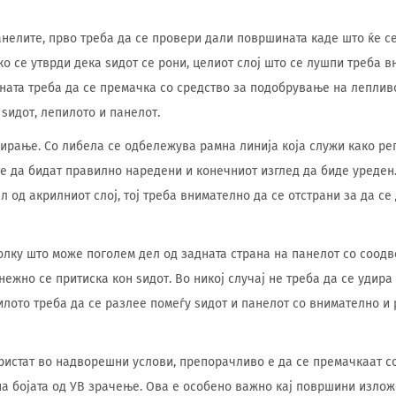
нелите, прво треба да се провери дали површината каде што ќе с
ко се утврди дека ѕидот се рони, целиот слој што се лушпи треба 
ната треба да се премачка со средство за подобрување на лепливо
ѕидот, лепилото и панелот.
ирање. Со либела се одбележува рамна линија која служи како ре
е да бидат правилно наредени и конечниот изглед да биде уреден.
 од акрилниот слој, тој треба внимателно да се отстрани за да се
олку што може поголем дел од задната страна на панелот со соодв
ежно се притиска кон ѕидот. Во никој случај не треба да се удира
илото треба да се разлее помеѓу ѕидот и панелот со внимателно 
ристат во надворешни услови, препорачливо е да се премачкаат с
а бојата од УВ зрачење. Ова е особено важно кај површини излож