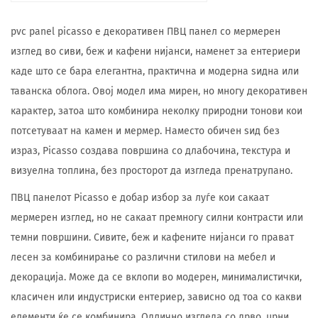
pvc panel picasso е декоративен ПВЦ панел со мермерен
изглед во сиви, беж и кафени нијанси, наменет за ентериери
каде што се бара елегантна, практична и модерна ѕидна или
таванска облога. Овој модел има мирен, но многу декоративен
карактер, затоа што комбинира неколку природни тонови кои
потсетуваат на камен и мермер. Наместо обичен ѕид без
израз, Picasso создава површина со длабочина, текстура и
визуелна топлина, без просторот да изгледа пренатрупано.
ПВЦ панелот Picasso е добар избор за луѓе кои сакаат
мермерен изглед, но не сакаат премногу силни контрасти или
темни површини. Сивите, беж и кафените нијанси го прават
лесен за комбинирање со различни стилови на мебел и
декорација. Може да се вклопи во модерен, минималистички,
класичен или индустриски ентериер, зависно од тоа со какви
елементи ќе се комбинира. Одлично изгледа со дрво, црни