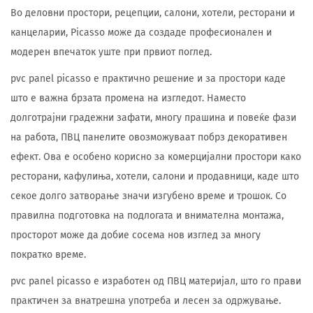
Во деловни простори, рецепции, салони, хотели, ресторани и
канцеларии, Picasso може да создаде професионален и
модерен впечаток уште при првиот поглед.
pvc panel picasso е практично решение и за простори каде
што е важна брзата промена на изгледот. Наместо
долготрајни градежни зафати, многу прашина и повеќе фази
на работа, ПВЦ панелите овозможуваат побрз декоративен
ефект. Ова е особено корисно за комерцијални простори како
ресторани, кафулиња, хотели, салони и продавници, каде што
секое долго затворање значи изгубено време и трошок. Со
правилна подготовка на подлогата и внимателна монтажа,
просторот може да добие сосема нов изглед за многу
пократко време.
pvc panel picasso е изработен од ПВЦ материјал, што го прави
практичен за внатрешна употреба и лесен за одржување.