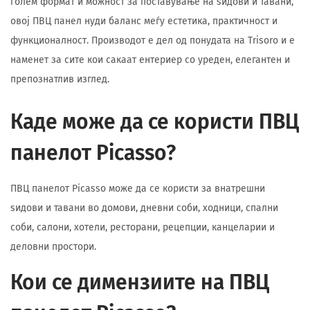
голем формат и можност за поставување на ѕидови и тавани,
овој ПВЦ панел нуди баланс меѓу естетика, практичност и
функционалност. Производот е дел од понудата на Trisoro и е
наменет за сите кои сакаат ентериер со уреден, елегантен и
препознатлив изглед.
Каде може да се користи ПВЦ
панелот Picasso?
ПВЦ панелот Picasso може да се користи за внатрешни
ѕидови и тавани во домови, дневни соби, ходници, спални
соби, салони, хотели, ресторани, рецепции, канцеларии и
деловни простори.
Кои се димензиите на ПВЦ