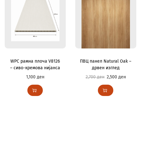
WPC рамна плоча V8126
ПВЦ панел Natural Oak –
– сиво-кремова нијанса
дрвен изглед
1,100
ден
2,700
ден
2,500
ден