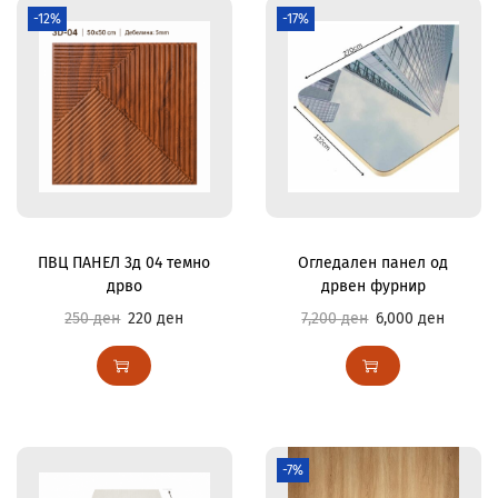
-12%
-17%
ПВЦ ПАНЕЛ 3д 04 темно
Огледален панел од
дрво
дрвен фурнир
250
ден
220
ден
7,200
ден
6,000
ден
-7%