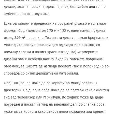
детали, златни профили, крем нијанси, бел мебел или топло
амбиентално осветлување.
Една од главните предности на pvc panel picasso е големиот
формат. Со димензија од 2.70 м × 1.22 м, еден панел покрива
околу 3.29 м² површина. Тоа значи дека со помал број панели
може да се покрие поголем дел од ѕидот или таванот, со
помалку споеви и почист краен изглед. Кај мермерните
дизајни ова е особено важно, бидејќи големата површина
овозможува шарата да изгледа поелегантно и поприродно во
споредба со ситни декоративни материјали.
Овој ПВЦ панел може да се користи во многу различни
простории. Во дневна соба може да се постави како акцентен
ѕид зад телевизор или гарнитура. Во ходник може да даде
поуреден и поскап изглед на влезниот дел. Во спална соба
може да се користи како декоративна позадина зад кревет.