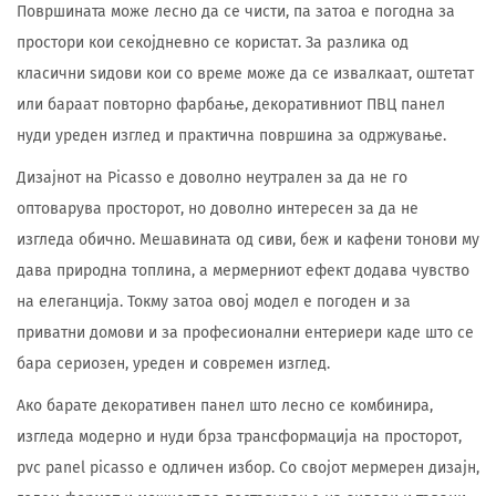
Површината може лесно да се чисти, па затоа е погодна за
простори кои секојдневно се користат. За разлика од
класични ѕидови кои со време може да се извалкаат, оштетат
или бараат повторно фарбање, декоративниот ПВЦ панел
нуди уреден изглед и практична површина за одржување.
Дизајнот на Picasso е доволно неутрален за да не го
оптоварува просторот, но доволно интересен за да не
изгледа обично. Мешавината од сиви, беж и кафени тонови му
дава природна топлина, а мермерниот ефект додава чувство
на елеганција. Токму затоа овој модел е погоден и за
приватни домови и за професионални ентериери каде што се
бара сериозен, уреден и современ изглед.
Ако барате декоративен панел што лесно се комбинира,
изгледа модерно и нуди брза трансформација на просторот,
pvc panel picasso е одличен избор. Со својот мермерен дизајн,