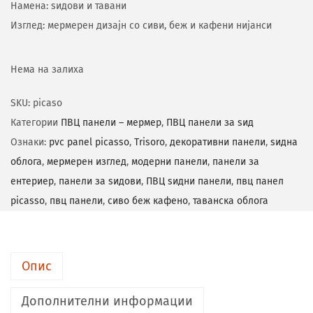
Намена: ѕидови и тавани
Изглед: мермерен дизајн со сиви, беж и кафени нијанси
Нема на залиха
SKU:
picaso
Категории
ПВЦ панели – мермер
,
ПВЦ панели за ѕид
Ознаки:
pvc panel picasso
,
Trisoro
,
декоративни панели
,
ѕидна
облога
,
мермерен изглед
,
модерни панели
,
панели за
ентериер
,
панели за ѕидови
,
ПВЦ ѕидни панели
,
пвц панел
picasso
,
пвц панели
,
сиво беж кафено
,
таванска облога
Опис
Дополнителни информации