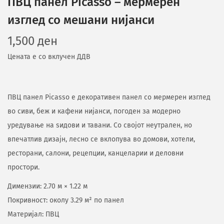
ПВЦ панел Picasso – мермерен
изглед со мешани нијанси
1,500
ден
Цената е со вклучен ДДВ
ПВЦ панел Picasso е декоративен панел со мермерен изглед
во сиви, беж и кафени нијанси, погоден за модерно
уредување на ѕидови и тавани. Со својот неутрален, но
впечатлив дизајн, лесно се вклопува во домови, хотели,
ресторани, салони, рецепции, канцеларии и деловни
простори.
Димензии: 2.70 м × 1.22 м
Покривност: околу 3.29 м² по панел
Материјал: ПВЦ